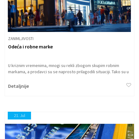
ZANIMLJIVOSTI
Odeća i robne marke
U kriznim vremenima, mnogi su rekli zbogom skupim robnim
markama, a prodavci su se naprosto prilagodili situaciji. Tako su u
Americi u poslednjih godinu dana cene još pale, pa su u ovom
trenutku, na primer, četiri puta niže nego u Srbiji.
Detaljnije
21.
Jul