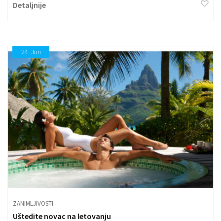
Detaljnije
24.
Jun
ZANIMLJIVOSTI
Uštedite novac na letovanju