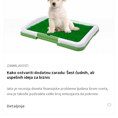
ZANIMLJIVOSTI
Kako ostvariti dodatnu zaradu: Šest čudnih, ali
uspešnih ideja za biznis
Iako je recesija donela finansijske probleme ljudima širom sveta,
ona je takođe podstakla veliki broj entuzijasta da pokrenu
sopstvene poslove koji su im doneli ogromnu zaradu.
Detaljnije