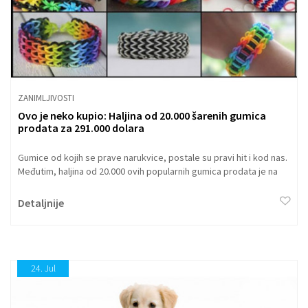
ZANIMLJIVOSTI
Ovo je neko kupio: Haljina od 20.000 šarenih gumica
prodata za 291.000 dolara
Gumice od kojih se prave narukvice, postale su pravi hit i kod nas.
Međutim, haljina od 20.000 ovih popularnih gumica prodata je na
eBay-u za neverovatnu cifru od - 291.000 dolara.
Detaljnije
24.
Jul