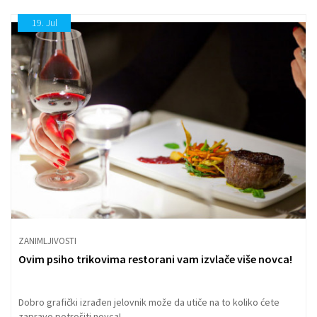
19.
Jul
ZANIMLJIVOSTI
Ovim psiho trikovima restorani vam izvlače više novca!
Dobro grafički izrađen jelovnik može da utiče na to koliko ćete
zapravo potrošiti novca!