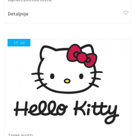
Detaljnije
19.
Jul
ZANIMLJIVOSTI