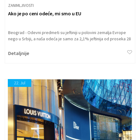
ZANIMLJIVOSTI
Ako je po ceni odeće, mi smo u EU
Beograd - Odevni predmeti su jeftiniji u polovini zemalja Evrope
nego u Srbiji, a naša odeća je samo za 2,1% jeftinija od proseka 28
članica EU.
Detaljnije
22.
Jul