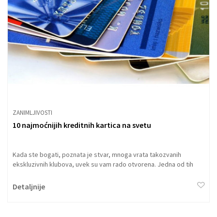
ZANIMLJIVOSTI
10 najmoćnijih kreditnih kartica na svetu
Kada ste bogati, poznata je stvar, mnoga vrata takozvanih
ekskluzivnih klubova, uvek su vam rado otvorena. Jedna od tih
teških, zlatnih vrata sigurno otvaraju kreditne kartice, i to one koje
se ne izdaju svima.
Detaljnije