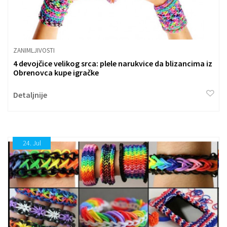
ZANIMLJIVOSTI
4 devojčice velikog srca: plele narukvice da blizancima iz
Obrenovca kupe igračke
Detaljnije
24.
Jul