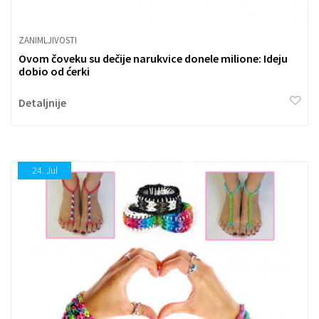
ZANIMLJIVOSTI
Ovom čoveku su dečije narukvice donele milione: Ideju
dobio od ćerki
Detaljnije
24.
Jul