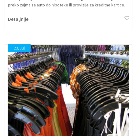
preko zajma za auto do hipoteke ili provizije za kreditne kartice.
Dugovi mogu brzo da se nagomilaju, a otplaćivanje istih često je
ponosni trenutak u vašoj finansijskoj prošlosti.
Detaljnije
23.
Jul