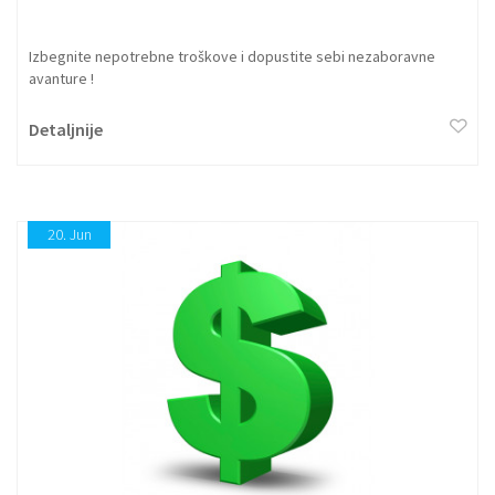
Izbegnite nepotrebne troškove i dopustite sebi nezaboravne
avanture !
Detaljnije
20.
Jun