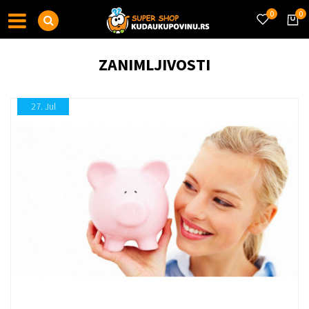
0
0
ZANIMLJIVOSTI
27.
Jul