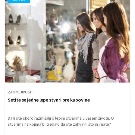
ZANIMLJIVOSTI
Setite se jedne lepe stvari pre kupovine
Da li ste skoro razmišalji o lepim stvarima u vašem životu. O
stvarima na kojima bi trebalo da ste zahvalni što ih imate?