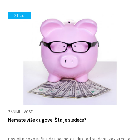
24.
Jul
ZANIMLJIVOSTI
Nemate više dugove. Šta je sledeće?
Postoji mnogo načina da upadnete u dug, od studentskog kredita