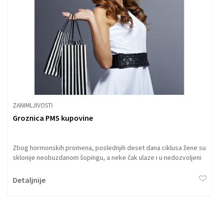
ZANIMLJIVOSTI
Groznica PMS kupovine
Zbog hormonskih promena, poslednjih deset dana ciklusa žene su
sklonije neobuzdanom šopingu, a neke čak ulaze i u nedozvoljeni
minus.
Detaljnije