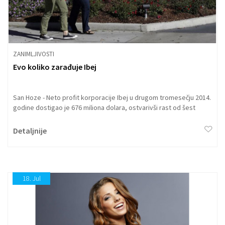
ZANIMLJIVOSTI
Evo koliko zarađuje Ibej
San Hoze - Neto profit korporacije Ibej u drugom tromesečju 2014.
godine dostigao je 676 miliona dolara, ostvarivši rast od šest
odsto na godišnjem nivou.
Detaljnije
18.
Jul