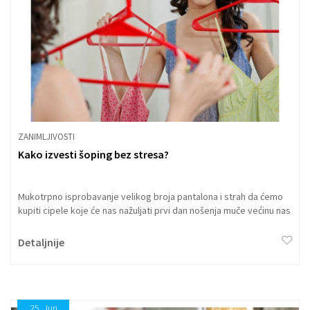
ZANIMLJIVOSTI
Kako izvesti šoping bez stresa?
Mukotrpno isprobavanje velikog broja pantalona i strah da ćemo
kupiti cipele koje će nas nažuljati prvi dan nošenja muče većinu nas
kada odlazimo u kupovinu. Ali postoje mali trikovi koje stilisti i
poznavaoci odeće i obuće savetuju da bi izbegli nervozu i
Detaljnije
razočaranje pri šopingu.
25.
Jun