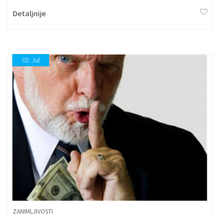
u kolicima, ali to realno često nije slučaj.
Detaljnije
02.
Jul
ZANIMLJIVOSTI