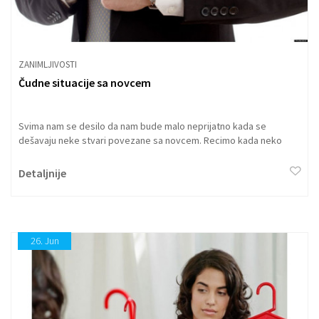
ZANIMLJIVOSTI
Čudne situacije sa novcem
Svima nam se desilo da nam bude malo neprijatno kada se
dešavaju neke stvari povezane sa novcem. Recimo kada neko
hoće da mu pozajmite keš...
Detaljnije
26.
Jun