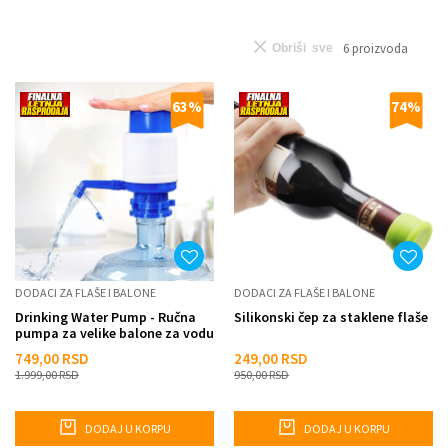
6
proizvoda
Obriši sve
63
%
74
%
DODACI ZA FLAŠE I BALONE
DODACI ZA FLAŠE I BALONE
Drinking Water Pump - Ručna
Silikonski čep za staklene flaše
pumpa za velike balone za vodu
749,00
RSD
249,00
RSD
1.999,00
RSD
950,00
RSD
DODAJ U KORPU
DODAJ U KORPU