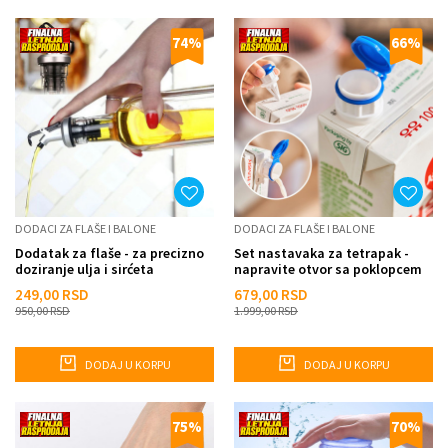
74
%
66
%
DODACI ZA FLAŠE I BALONE
DODACI ZA FLAŠE I BALONE
Dodatak za flaše - za precizno
Set nastavaka za tetrapak -
doziranje ulja i sirćeta
napravite otvor sa poklopcem
249,00
RSD
679,00
RSD
950,00
RSD
1.999,00
RSD
DODAJ U KORPU
DODAJ U KORPU
75
%
70
%