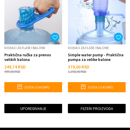
DODACI ZA FLAŠE I BALONE
DODACI ZA FLAŠE I BALONE
Praktična ručka za prenos
Simple water pump - Praktična
velikih balona
pumpa za velike balone
249,74
RSD
379,00
RSD
999,00
RSD
1.250,00
RSD
DODAJ U KORPU
DODAJ U KORPU
UPOREĐIVANJE
FILTERI PROIZVODA