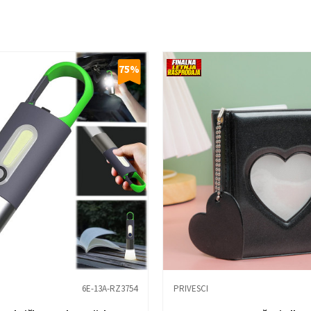
75
%
6E-13A-RZ3754
PRIVESCI