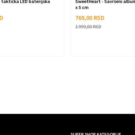
 taktička LED baterijska
SweetHeart - Savršeni album 
x 5 cm
D
769,00
RSD
1.999,00
RSD
SUPER SHOP KATEGORIJE