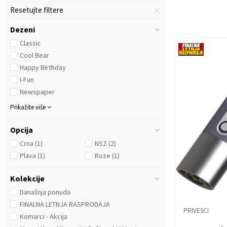
Resetujte filtere
Dezeni
Classic
Cool Bear
Happy Birthday
I-Fun
Newspaper
Prikažite više
Opcija
Crna
(1)
NSZ
(2)
Plava
(1)
Roze
(1)
Kolekcije
Današnja ponuda
FINALNA LETNJA RASPRODAJA
PRIVESCI
Komarci - Akcija