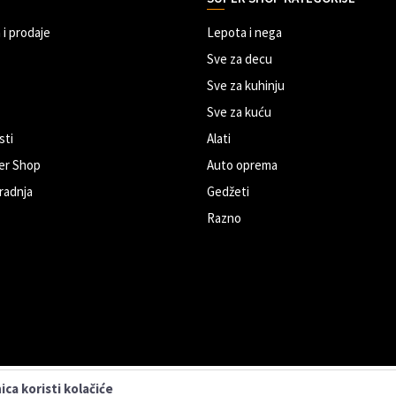
 i prodaje
Lepota i nega
Sve za decu
Sve za kuhinju
Sve za kuću
sti
Alati
er Shop
Auto oprema
radnja
Gedžeti
Razno
ca koristi kolačiće