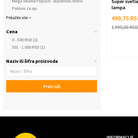
Super svetla
Mega Vikend Popusti - Baštenski Hitovi
lampa
Pokloni za nju
499,75
RS
Prikažite više
1.999,00
RSD
Cena
0 - 500 RSD (2)
501 - 1.000 RSD (1)
Naziv ili šifra proizvoda
Pretraži
INFORMACIJE