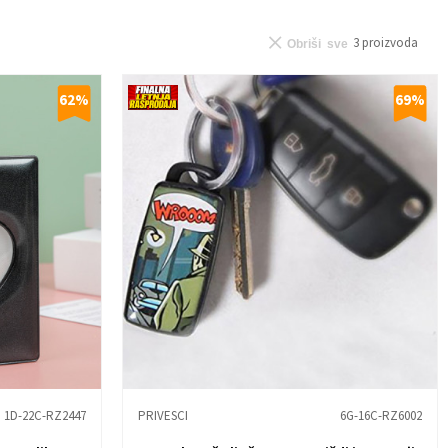
3
proizvoda
Obriši sve
62
%
69
%
1D-22C-RZ2447
PRIVESCI
6G-16C-RZ6002