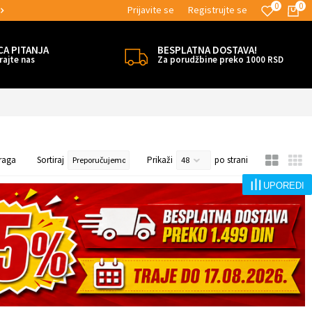
0
0
Prijavite se
Registrujte se
MOGUĆNOST BESPLATNE ISPORUKE!
CA PITANJA
BESPLATNA DOSTAVA!
rajte nas
Za porudžbine preko 1000 RSD
raga
Sortiraj
Prikaži
po strani
UPOREDI