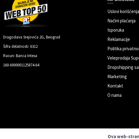
Uslovi korišćenja
Načini plaćanja
Isporuka
Dragoslava Srejovića 2G, Beograd
Reklamacije
Šifra delatnosti: 6312
Politika privatno
Racun: Banca Intesa
Veleprodaja Sup
160-6000001125874-64
Dropshipping sa
Marketing
Kontakt
O nama
Ova web-strani