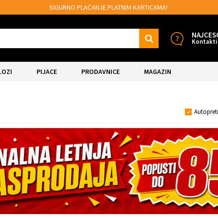
SIGURNO PLAĆANJE PLATNIM KARTICAMA!
NAJCES
Kontakti
LOZI
PIJACE
PRODAVNICE
MAGAZIN
Autopret