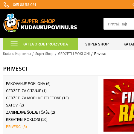
MOGUĆNOST ISPORUKE ZA 24H!
065 88 58 091
Pretraži sajt
KATEGORIJE PROIZVODA
SUPER SHOP
KATA
Kuda u Kupovinu
Super Shop
GEDŽETI I POKLONI
Privesci
PRIVESCI
PAKOVANJE POKLONA
(6)
GEDŽETI ZA ČITANJE
(1)
GEDŽETI ZA MOBILNE TELEFONE
(18)
SATOVI
(2)
ZANIMLJIVE ŠOLJE I ČAŠE
(2)
KREATIVNI POKLONI
(10)
PRIVESCI
(3)