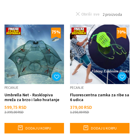
2
proizvoda
Obriši sve
75
%
70
%
PECANJE
PECANJE
Umbrella Net - Rasklopiva
Fluorescentna zamka za ribe sa
mreža za brzo i lako hvatanje
6 udica
riba
599,75
RSD
379,00
RSD
2.399,00
RSD
1.250,00
RSD
DODAJ U KORPU
DODAJ U KORPU