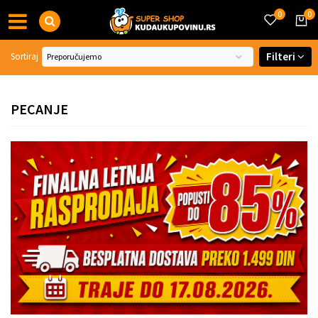
0
0
Filteri
Sortiraj
PECANJE