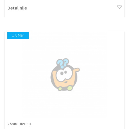
budućnosti, prelepih tekstura i štiklama visine 7.62cm koje svetle!
Detaljnije
17.
Mar
ZANIMLJIVOSTI