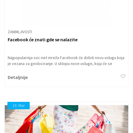
ZANIMLJIVOSTI
Facebook će znati gde se nalazite
Najpopularnija soc-net mreža Facebook će dobiti novu uslugu koja
je vezana za geolociranje. U sklopu nove usluge, koja će se
pojaviti za nekoliko meseci, korisnik će sa promenom statusa
moći i da oglasi lokaciju na kojoj se trenutno nalazi.
Detaljnije
19.
Mar