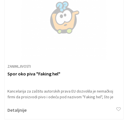
ZANIMLJIVOSTI
Spor oko piva "Faking hel"
Kancelarija za zaštitu autorskih prava EU dozvolila je nemačkoj
firmi da proizvodi pivo i odeću pod nazivom "Faking hel", što je
izazvalo negodovanje istoimenog austrijskog sela Fakinga.
Detaljnije