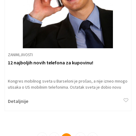
ZANIMLJIVOSTI
12 najboljih novih telefona za kupovinu!
Kongres mobilnog sveta u Barseloni je prošao, a nije izneo mnogo
utisaka o US mobilnim telefonima. Ostatak sveta je dobio novu
lepu opremu, a pogledajte i najbolje od najboljih, 12 novih telefona
za dobru kupovinu.
Detaljnije