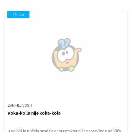
19.
Apr
ZANIMLJIVOSTI
Koka-kolla nije koka-kola
U Boliviji je počela prodaja energetskog pića napravljnog od lišća