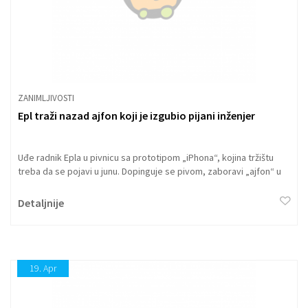
ZANIMLJIVOSTI
Epl traži nazad ajfon koji je izgubio pijani inženjer
Uđe radnik Epla u pivnicu sa prototipom „iPhona“, kojina tržištu
treba da se pojavi u junu. Dopinguje se pivom, zaboravi „ajfon“ u
pivnici, nađe ga slučajni prolaznik iproda ga internet sajtu i tako
jedan od najvažnijih Eplovih projekata postane dostupan javnosti. I
Detaljnije
da, ovo se stvarno desilo i nije scenario „loše” holivudske
komedije.
19.
Apr