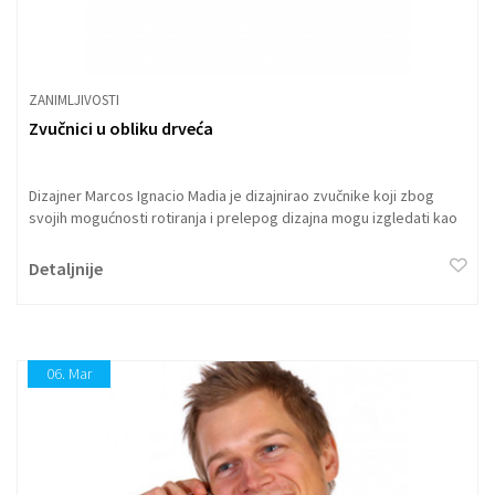
ZANIMLJIVOSTI
Zvučnici u obliku drveća
Dizajner Marcos Ignacio Madia je dizajnirao zvučnike koji zbog
svojih mogućnosti rotiranja i prelepog dizajna mogu izgledati kao
drveće. Ovi zvučnici imaju srednje, visoke i niske tonove. Tonovi
su raspoređeni tako da se slažu jedan na drugi, niski i srednji
Detaljnije
tonovi su najbliži zemlji, dok visoki tonovi dostižu efekat zvuka
"do neba".
06.
Mar