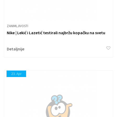
ZANIMLJIVOSTI
Nike | Lekić i Lazetić testirali najbržu kopačku na svetu
Detaljnije
23.
Apr