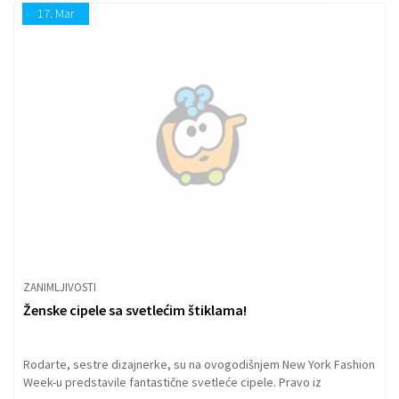
i kese nego biti romantični sa njihovim partnerima, a procenat se
17.
Mar
povećava ukoliko imaju dvoje ili više dece kod kuće. Prema
istraživanju sajta engleskog sajta www.ok.co.uk, četvrtina
devojaka više voli da svoje slobodno vreme provede u kupovini
nego u krevetu sa voljenom osobom. Da, iznenađujućih 26
procenata devojaka potrvđuje da ih ništa više ne uzbuđuje od
same kupovine i izgleda da nije samo to što je neobično.
ZANIMLJIVOSTI
Ženske cipele sa svetlećim štiklama!
Rodarte, sestre dizajnerke, su na ovogodišnjem New York Fashion
Week-u predstavile fantastične svetleće cipele. Pravo iz