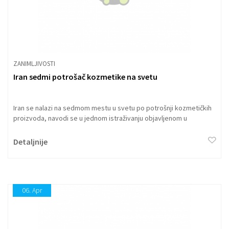
ZANIMLJIVOSTI
Iran sedmi potrošač kozmetike na svetu
Iran se nalazi na sedmom mestu u svetu po potrošnji kozmetičkih
proizvoda, navodi se u jednom istraživanju objavljenom u
dnevniku "Iran dejli" i ističe da 74 miliona Iranaca godišnje troši 2,1
milijardu dolara na razne preparate za negu tela i šminku.
Detaljnije
06.
Apr