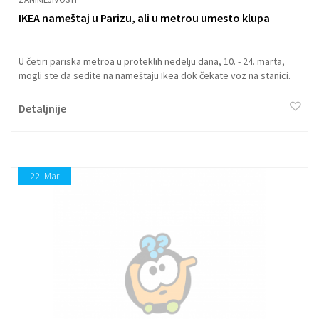
IKEA nameštaj u Parizu, ali u metrou umesto klupa
U četiri pariska metroa u proteklih nedelju dana, 10. - 24. marta,
mogli ste da sedite na nameštaju Ikea dok čekate voz na stanici.
Detaljnije
22.
Mar