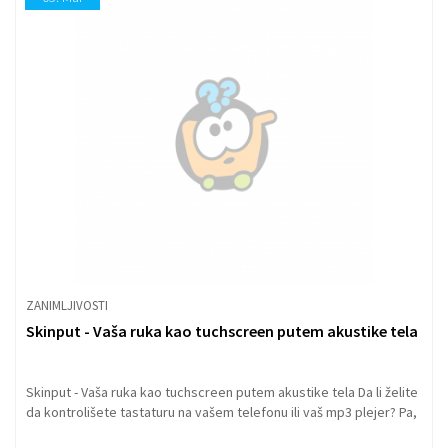
miliona preuzimanja, dok Skype ima 520 miliona korisnika u svetu.
Čuveni sistem za glasovnu komunikaciju preko Interneta Skype
sada je dostupan i preko virtuelne prodavnice kompanije Nokia -
Ovi Store.
ZANIMLJIVOSTI
Skinput - Vaša ruka kao tuchscreen putem akustike tela
Skinput - Vaša ruka kao tuchscreen putem akustike tela Da li želite
da kontrolišete tastaturu na vašem telefonu ili vaš mp3 plejer? Pa,
ukoliko to želite, poput gedžeta iz filma Star Trek, sada je i to