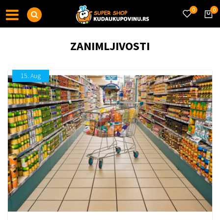
0
0
ZANIMLJIVOSTI
15.
Aug