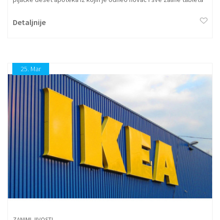
"vijagra".
Detaljnije
25.
Mar
ZANIMLJIVOSTI