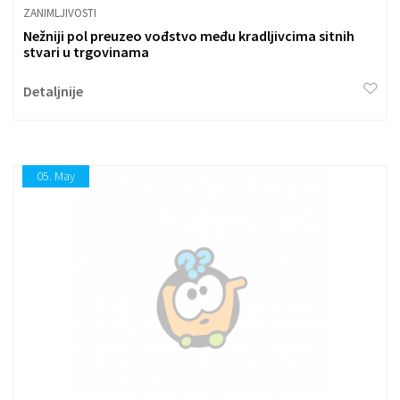
ZANIMLJIVOSTI
Nežniji pol preuzeo vođstvo među kradljivcima sitnih
stvari u trgovinama
Detaljnije
05.
May