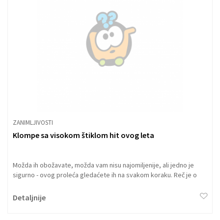
ZANIMLJIVOSTI
Klompe sa visokom štiklom hit ovog leta
Možda ih obožavate, možda vam nisu najomiljenije, ali jedno je
sigurno - ovog proleća gledaćete ih na svakom koraku. Reč je o
klompama, jednom od nacionalnih obeležja Holanđana.
Detaljnije