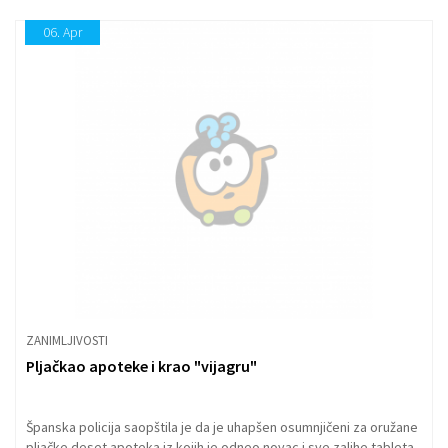
06.
Apr
ZANIMLJIVOSTI
Pljačkao apoteke i krao "vijagru"
Španska policija saopštila je da je uhapšen osumnjičeni za oružane
pljačke deset apoteka iz kojih je odneo novac i sve zalihe tableta