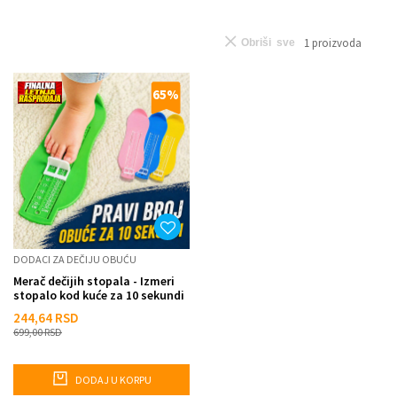
1
proizvoda
Obriši sve
65
%
DODACI ZA DEČIJU OBUĆU
Merač dečijih stopala - Izmeri
stopalo kod kuće za 10 sekundi
244,64
RSD
699,00
RSD
DODAJ U KORPU