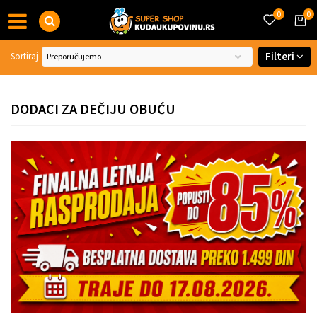
0
0
Filteri
Sortiraj
DODACI ZA DEČIJU OBUĆU