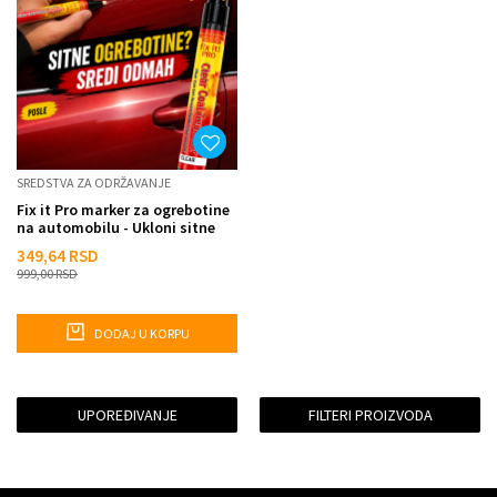
SREDSTVA ZA ODRŽAVANJE
Fix it Pro marker za ogrebotine
na automobilu - Ukloni sitne
ogrebotine u par po...
349,64
RSD
999,00
RSD
DODAJ U KORPU
UPOREĐIVANJE
FILTERI PROIZVODA