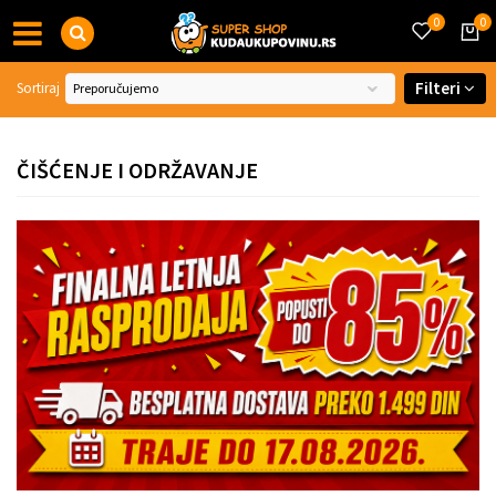
0
0
Filteri
Sortiraj
ČIŠĆENJE I ODRŽAVANJE