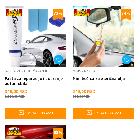
72
%
74
%
SREDSTVA ZA ODRŽAVANJE
MIRIS ZA KOLA
Pasta za reparaciju i poliranje
Mini bočica za eterična ulja
automobila
349,00
RSD
249,00
RSD
1.250,00
RSD
950,00
RSD
DODAJ U KORPU
DODAJ U KORPU
65
%