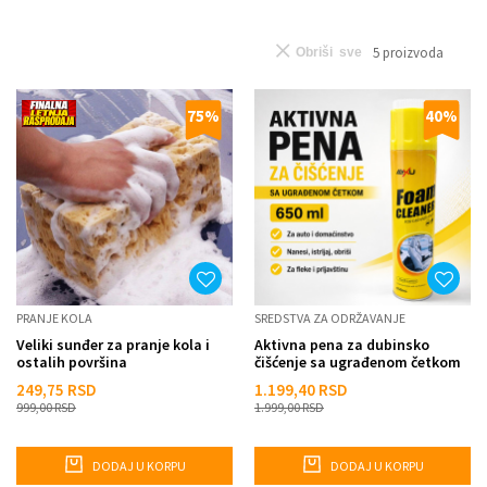
5
proizvoda
Obriši sve
75
%
40
%
PRANJE KOLA
SREDSTVA ZA ODRŽAVANJE
Veliki sunđer za pranje kola i
Aktivna pena za dubinsko
ostalih površina
čišćenje sa ugrađenom četkom
– 650 ml
249,75
RSD
1.199,40
RSD
999,00
RSD
1.999,00
RSD
DODAJ U KORPU
DODAJ U KORPU