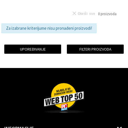
0
proizvoda
Obriši sve
Za izabrane kriterijume nisu pronađeni proizvodi!
UPOREĐIVANJE
FILTERI PROIZVODA
Dragoslava Srejovića 2G, Beograd