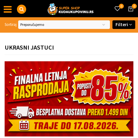
0
0
Filteri
Sortiraj
UKRASNI JASTUCI