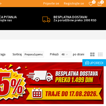
0
0
Prijavite se
Registrujte se
MOGUĆNOST BESPLATNE ISPORUKE!
CA PITANJA
BESPLATNA DOSTAVA!
rajte nas
Za porudžbine preko 1000 RSD
raga
Sortiraj
Prikaži
po strani
UPOREDI