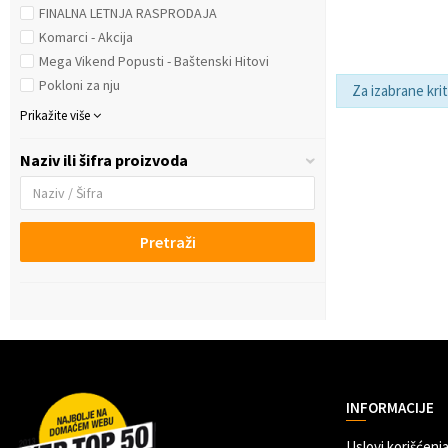
FINALNA LETNJA RASPRODAJA
Komarci - Akcija
Mega Vikend Popusti - Baštenski Hitovi
Pokloni za nju
Za izabrane kri
Prikažite više
Naziv ili šifra proizvoda
Pretraži
INFORMACIJE
Uslovi korišćenja