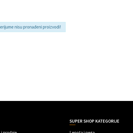
terijume nisu pronađeni proizvodi!
SUPER SHOP KATEGORIJE
 i prodaje
Lepota i nega