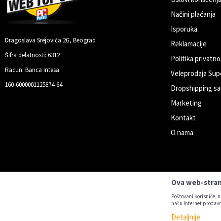
Načini plaćanja
Isporuka
Dragoslava Srejovića 2G, Beograd
Reklamacije
Šifra delatnosti: 6312
Politika privatno
Racun: Banca Intesa
Veleprodaja Sup
160-6000001125874-64
Dropshipping sa
Marketing
Kontakt
O nama
Ova web-strani
Poštovani korisniče, n
našu Internet prodavn
Detaljnije