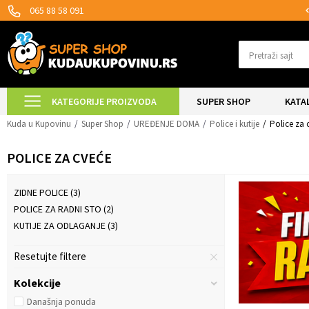
MOGUĆNOST ISPORUKE ZA 24H!
065 88 58 091
Pretraži sajt
KATEGORIJE PROIZVODA
SUPER SHOP
KATA
Kuda u Kupovinu
Super Shop
UREĐENJE DOMA
Police i kutije
Police za 
POLICE ZA CVEĆE
ZIDNE POLICE
(3)
POLICE ZA RADNI STO
(2)
KUTIJE ZA ODLAGANJE
(3)
Resetujte filtere
Kolekcije
Današnja ponuda