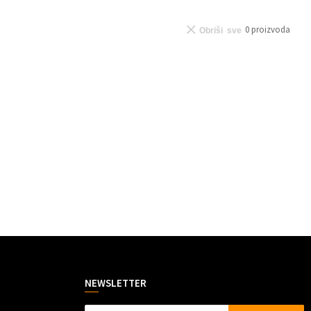
0
proizvoda
Obriši sve
NEWSLETTER