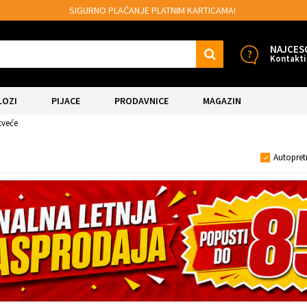
SIGURNO PLAĆANJE PLATNIM KARTICAMA!
NAJCES
Kontakti
LOZI
PIJACE
PRODAVNICE
MAGAZIN
cveće
Autopret