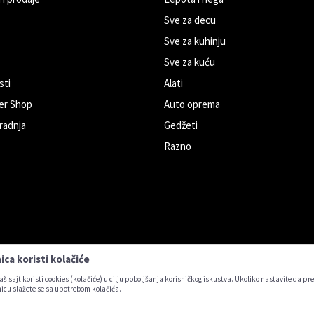
Sve za decu
Sve za kuhinju
Sve za kuću
sti
Alati
er Shop
Auto oprema
radnja
Gedžeti
Razno
ca koristi kolačiće
aš sajt koristi cookies (kolačiće) u cilju poboljšanja korisničkog iskustva. Ukoliko nastavite da pre
icu slažete se sa upotrebom kolačića.