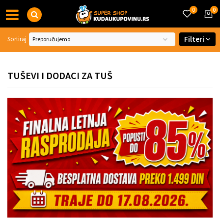
0
0
Filteri
Sortiraj
TUŠEVI I DODACI ZA TUŠ