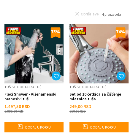
4
proizvoda
Obriši sve
75
%
74
%
TUŠEVI I DODACI ZA TUŠ
TUŠEVI I DODACI ZA TUŠ
Flexi Shower - Višenamenski
Set od 10 četkica za čišćenje
prenosivi tuš
mlaznica tuša
1.497,50
RSD
249,00
RSD
5.990,00
RSD
950,00
RSD
DODAJ U KORPU
DODAJ U KORPU