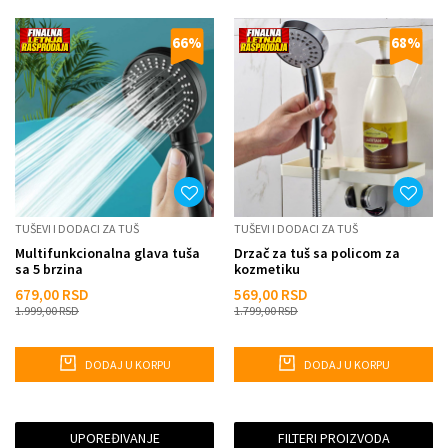
66
%
68
%
TUŠEVI I DODACI ZA TUŠ
TUŠEVI I DODACI ZA TUŠ
Multifunkcionalna glava tuša
Drzač za tuš sa policom za
sa 5 brzina
kozmetiku
679,00
RSD
569,00
RSD
1.999,00
RSD
1.799,00
RSD
DODAJ U KORPU
DODAJ U KORPU
UPOREĐIVANJE
FILTERI PROIZVODA