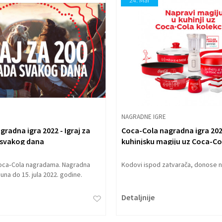
24.
Mar
NAGRADNE IGRE
radna igra 2022 - Igraj za
Coca-Cola nagradna igra 202
 svakog dana
kuhinjsku magiju uz Coca-Col
posuđa
 Coca‑Cola nagradama. Nagradna
Kodovi ispod zatvarača, donose 
 juna do 15. jula 2022. godine.
Detaljnije