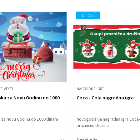
15.
Dec
E VESTI
NAGRADNE IGRE
aka za Novu Godinu do 1000
Coca - Cola nagradna igra
a za Novu Godinu do 1000 dinara
Novogodišnja nagradna igra Coca-
prazničnu družinu
Detaljnije