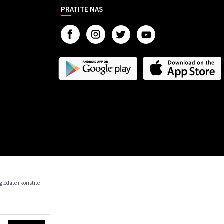
PRATITE NAS
gledate i koristite
 informacije kompletne i bez grešaka.
m trenutku.