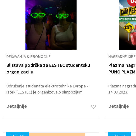
DEŠAVANJA & PROMOCIJE
NAGRADNE IGRE
Blistava podrška za EESTEC studentsku
Plazma nagr
organizaciju
PUNO PLAZM
Udruženje studenata elektrotehnike Evrope -
Plazma nagradn
Istek (EESTEC) je organizovalo simpozijum
14.08.2023.
studenata elektrotehnike na kome je bilo
prisutno preko 60 studenata iz čitave Evrope.
Detaljnije
Detaljnije
Osim radionica i ostalih aktivnosti, Istek je
organizovala i spektakularnu svetlosnu zabavu
za svoje članove. Naša firma je sa zadovoljstvom
podržala neprofitnu studentsku organizaciju kroz
omogućavanje i doprinos projektu. U okviru