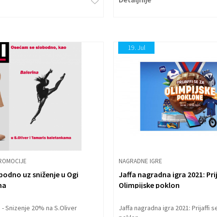
19.
Jul
ROMOCIJE
NAGRADNE IGRE
obodno uz sniženje u Ogi
Jaffa nagradna igra 2021: Prij
ma
Olimpijske poklon
 - Snizenje 20% na S.Oliver
Jaffa nagradna igra 2021: Prijaffi 