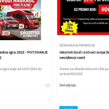
DEŠAVANJA & PROMOCIJE
adna igra 2023 - PUTOVANJE
Iskoristi kod i ostvari svoje ž
E
neviđenoj ceni!
a igra traje od 10.07.2023 do
Vreme za uštedu! Iskoristi 23% p
uz kod HOCU23!
Detaljnije