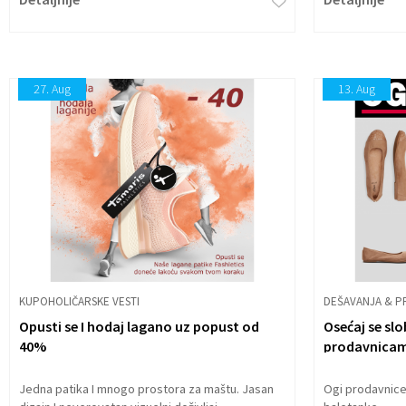
27.
Aug
13.
Aug
KUPOHOLIČARSKE VESTI
DEŠAVANJA & P
Opusti se I hodaj lagano uz popust od
Osećaj se sl
40%
prodavnica
Jedna patika I mnogo prostora za maštu. Jasan
Ogi prodavnice