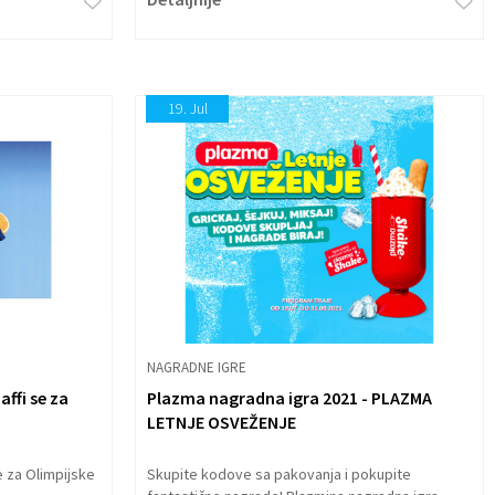
19.
Jul
NAGRADNE IGRE
affi se za
Plazma nagradna igra 2021 - PLAZMA
LETNJE OSVEŽENJE
se za Olimpijske
Skupite kodove sa pakovanja i pokupite