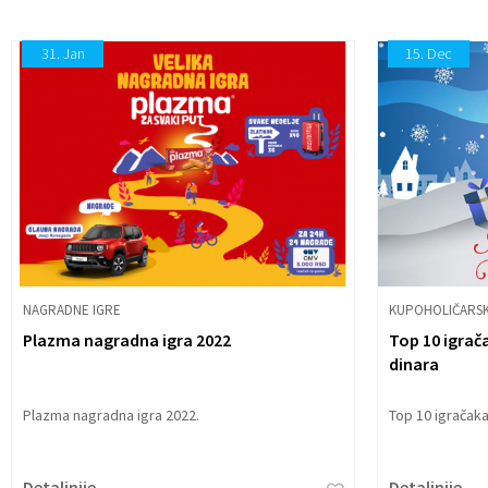
31.
Jan
15.
Dec
NAGRADNE IGRE
KUPOHOLIČARSK
Plazma nagradna igra 2022
Top 10 igrač
dinara
Plazma nagradna igra 2022.
Top 10 igračak
Detaljnije
Detaljnije