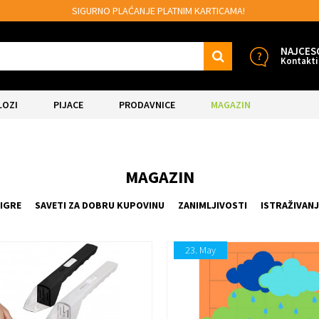
 PLATNIM KARTICAMA!
MOGUĆNOST BESPL
NAJCES
Kontakti
LOZI
PIJACE
PRODAVNICE
MAGAZIN
MAGAZIN
IGRE
SAVETI ZA DOBRU KUPOVINU
ZANIMLJIVOSTI
ISTRAŽIVANJ
23.
May