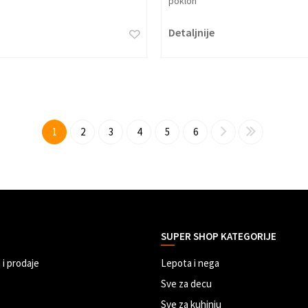
poklon
Detaljnije
1
2
3
4
5
6
SUPER SHOP KATEGORIJE
 i prodaje
Lepota i nega
Sve za decu
Sve za kuhinju