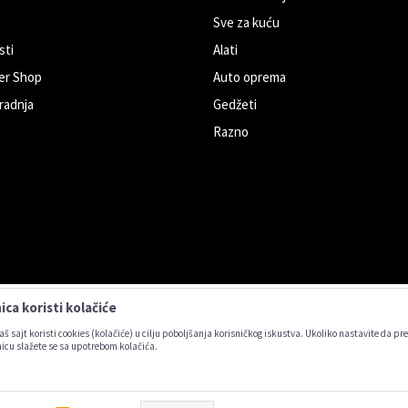
Sve za kuću
sti
Alati
er Shop
Auto oprema
radnja
Gedžeti
Razno
ca koristi kolačiće
aš sajt koristi cookies (kolačiće) u cilju poboljšanja korisničkog iskustva. Ukoliko nastavite da pre
icu slažete se sa upotrebom kolačića.
 opisu proizvoda, prikazu slika i samih cena, ali ne možemo garantovati da su sve
i prikazani na sajtu su deo naše ponude, ali ne podrazumeva da su dostupni u svako