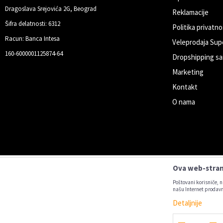
Dragoslava Srejovića 2G, Beograd
Reklamacije
Šifra delatnosti: 6312
Politika privatno
Racun: Banca Intesa
Veleprodaja Sup
160-6000001125874-64
Dropshipping sa
Marketing
Kontakt
O nama
Ova web-strani
Poštovani korisniče, n
našu Internet prodavn
Detaljnije
Nastojimo da budemo što precizniji u
Svi artikl