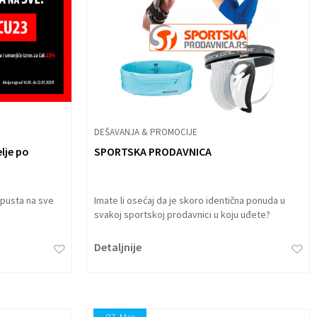
DEŠAVANJA & PROMOCIJE
elje po
SPORTSKA PRODAVNICA
opusta na sve
Imate li osećaj da je skoro identična ponuda u
svakoj sportskoj prodavnici u koju uđete?
Detaljnije