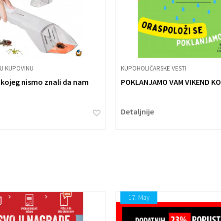
RU KUPOVINU
KUPOHOLIČARSKE VESTI
a kojeg nismo znali da nam
POKLANJAMO VAM VIKEND K
Detaljnije
17.
May