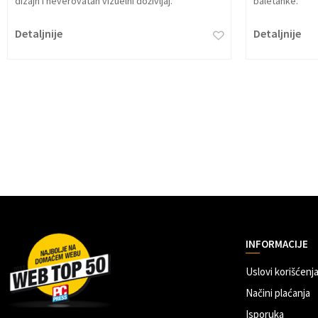
dizajn I neverovatan vizuelni doživljaj.
baletanke.
Detaljnije
Detaljnije
INFORMACIJE
Uslovi korišćenja
Načini plaćanja
Isporuka