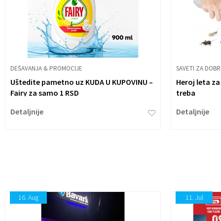
DEŠAVANJA & PROMOCIJE
SAVETI ZA DOB
Uštedite pametno uz KUDA U KUPOVINU –
Heroj leta z
Fairy za samo 1 RSD
treba
Detaljnije
Detaljnije
16.
Aug
11.
Jul