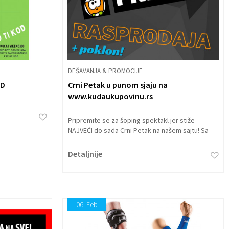
DEŠAVANJA & PROMOCIJE
OD
Crni Petak u punom sjaju na
www.kudaukupovinu.rs
Pripremite se za šoping spektakl jer stiže
NAJVEĆI do sada Crni Petak na našem sajtu! Sa
više od 1700 različitih proizvoda, spremili smo
neodoljive ponude kojima nećete moći da
Detaljnije
odolite.
06.
Feb