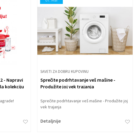
07.
Mar
SAVETI ZA DOBRU KUPOVINU
2 - Napravi
Sprečite podrhtavanje veš mašine -
a kolekciju
Produžite joj vek trajanja
nagrade!
Sprečite podrhtavanje veš mašine - Produžite joj
vek trajanja
Detaljnije