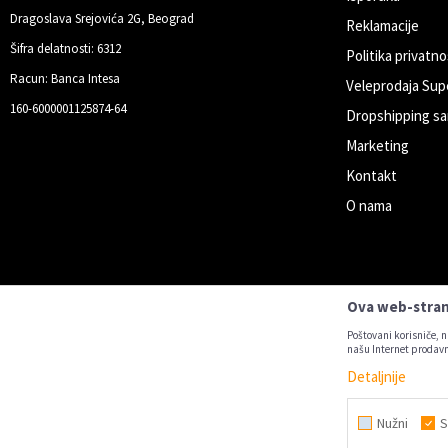
Dragoslava Srejovića 2G, Beograd
Reklamacije
Šifra delatnosti: 6312
Politika privatno
Racun: Banca Intesa
Veleprodaja Sup
160-6000001125874-64
Dropshipping sa
Marketing
Kontakt
O nama
Ova web-strani
Poštovani korisniče, n
našu Internet prodavn
Detaljnije
Nastojimo da budemo što precizniji u
Nužni
S
Svi artikl