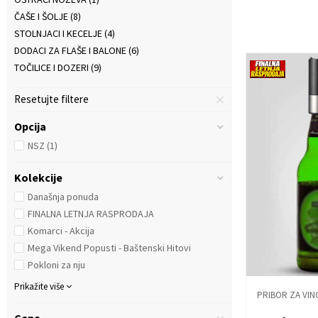
ČAŠE I ŠOLJE
(8)
STOLNJACI I KECELJE
(4)
DODACI ZA FLAŠE I BALONE
(6)
TOČILICE I DOZERI
(9)
Resetujte filtere
Opcija
NSZ
(1)
Kolekcije
Današnja ponuda
FINALNA LETNJA RASPRODAJA
Komarci - Akcija
Mega Vikend Popusti - Baštenski Hitovi
Pokloni za nju
Prikažite više
PRIBOR ZA VINO