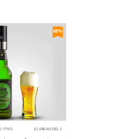
65
%
 I PIVO
1G-04B-KH3381-2