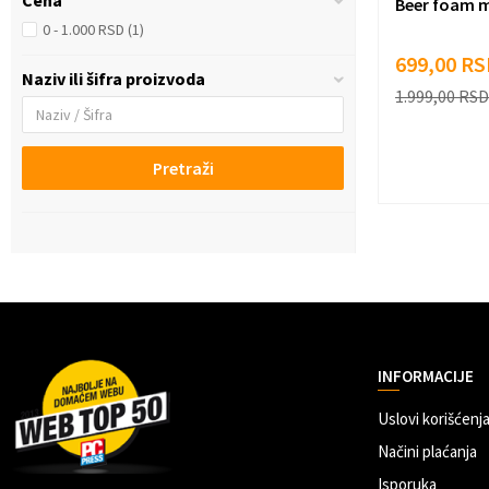
Cena
Beer foam m
0 - 1.000 RSD (1)
699,00
RS
Naziv ili šifra proizvoda
1.999,00
RSD
Pretraži
INFORMACIJE
Uslovi korišćenja
Načini plaćanja
Isporuka