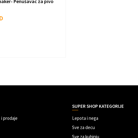
aker- Penušavac za pivo
D
SUPER SHOP KATEGORIJE
 i prodaje
Lepota i nega
Sve za decu
Sve za kuhinju