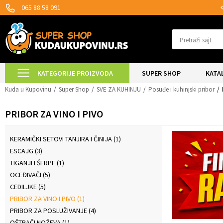
MOGUĆNOST ISPORUKE ZA 24H!
065 88 58 091
Pretraži sajt
KATEGORIJE PROIZVODA
SUPER SHOP
KATA
Kuda u Kupovinu
Super Shop
SVE ZA KUHINJU
Posuđe i kuhinjski pribor
PRIBOR ZA VINO I PIVO
KERAMIČKI SETOVI TANJIRA I ČINIJA
(1)
ESCAJG
(3)
TIGANJI I ŠERPE
(1)
OCEĐIVAČI
(5)
CEDILJKE
(5)
PRIBOR ZA VINO I PIVO
(1)
PRIBOR ZA POSLUŽIVANJE
(4)
OŠTRAČI NOŽEVA
(1)