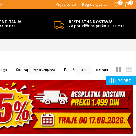
0
0
Prijavite se
Registrujte se
MOGUĆNOST BESPLATNE ISPORUKE!
CA PITANJA
BESPLATNA DOSTAVA!
rajte nas
Za porudžbine preko 1000 RSD
raga
Sortiraj
Prikaži
po strani
UPOREDI