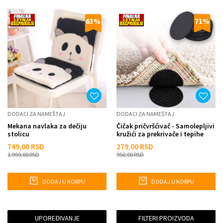
63
%
71
%
DODACI ZA NAMEŠTAJ
DODACI ZA NAMEŠTAJ
Mekana navlaka za dečiju
Čičak pričvršćivač - Samolepljivi
stolicu
kružići za prekrivače i tepihe
749,00
RSD
279,00
RSD
1.999,00
RSD
950,00
RSD
DODAJ U KORPU
DODAJ U KORPU
UPOREĐIVANJE
FILTERI PROIZVODA