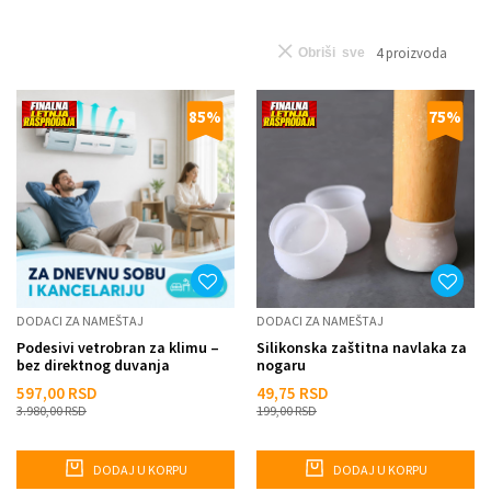
4
proizvoda
Obriši sve
85
%
75
%
DODACI ZA NAMEŠTAJ
DODACI ZA NAMEŠTAJ
Podesivi vetrobran za klimu –
Silikonska zaštitna navlaka za
bez direktnog duvanja
nogaru
597,00
RSD
49,75
RSD
3.980,00
RSD
199,00
RSD
DODAJ U KORPU
DODAJ U KORPU