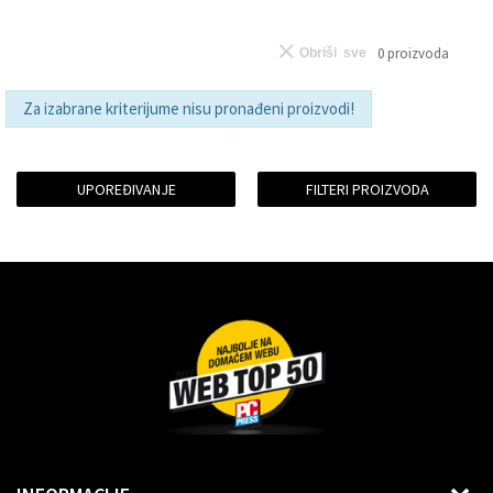
0
proizvoda
Obriši sve
Za izabrane kriterijume nisu pronađeni proizvodi!
UPOREĐIVANJE
FILTERI PROIZVODA
Dragoslava Srejovića 2G, Beograd