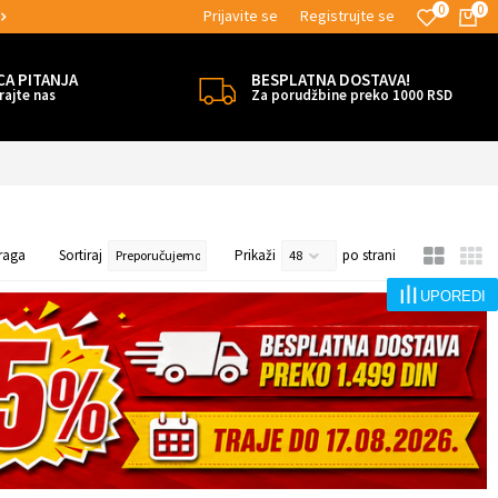
0
0
Prijavite se
Registrujte se
MOGUĆNOST BESPLATNE ISPORUKE!
CA PITANJA
BESPLATNA DOSTAVA!
rajte nas
Za porudžbine preko 1000 RSD
raga
Sortiraj
Prikaži
po strani
UPOREDI