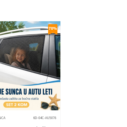
70
%
NCA
6D-04C-AU5076