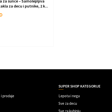
a za sunce – Samolepljiva
akla za decu i putnike, 2 k...
D
SUPER SHOP KATEGORIJE
 i prodaje
Lepota i nega
Sve za decu
Sve za kuhinju