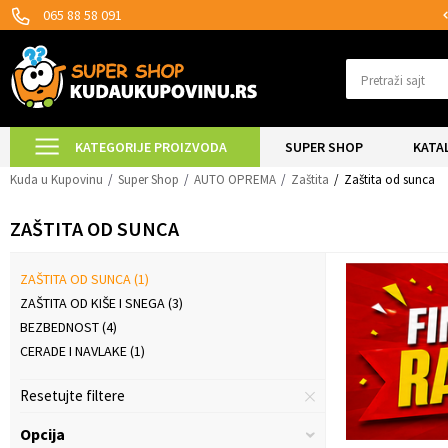
MOGUĆNOST ISPORUKE ZA 24H!
065 88 58 091
Pretraži sajt
KATEGORIJE PROIZVODA
SUPER SHOP
KATA
Kuda u Kupovinu
Super Shop
AUTO OPREMA
Zaštita
Zaštita od sunca
ZAŠTITA OD SUNCA
ZAŠTITA OD SUNCA
(1)
ZAŠTITA OD KIŠE I SNEGA
(3)
BEZBEDNOST
(4)
CERADE I NAVLAKE
(1)
Resetujte filtere
Opcija