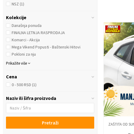
NSZ
(1)
Kolekcije
Današnja ponuda
FINALNA LETNJA RASPRODAJA
Komarci - Akcija
Mega Vikend Popusti - Baštenski Hitovi
Pokloni za nju
Prikažite više
Cena
0 - 500 RSD (1)
Naziv ili šifra proizvoda
Pretraži
ZAŠTITA OD SU