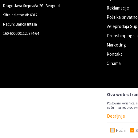
Dragoslava Srejovića 2G, Beograd
Reklamacije
Šifra delatnosti: 6312
Politika privatno
Racun: Banca Intesa
Veleprodaja Sup
160-6000001125874-64
Dropshipping sa
Marketing
Kontakt
O nama
Ova web-strani
Poštovani korisniče, n
našu Internet prodavn
Detaljnije
Nastojimo da budemo što precizniji u
Nužni
S
Svi artikl