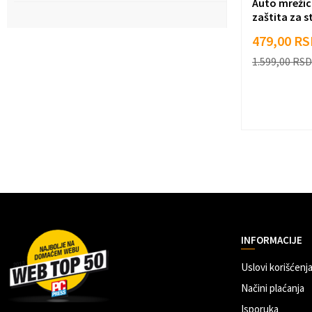
Auto mrežic
zaštita za st
479,00
RS
1.599,00
RSD
INFORMACIJE
Uslovi korišćenja
Načini plaćanja
Isporuka