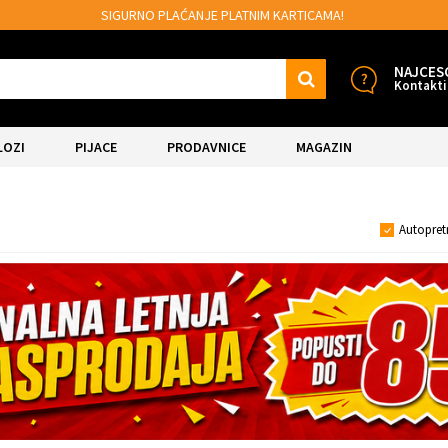
SIGURNO PLAĆANJE PLATNIM KARTICAMA!
NAJCES
Kontakti
LOZI
PIJACE
PRODAVNICE
MAGAZIN
Autopret