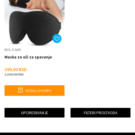
BOLJI SAN
Maska za oči za spavanje
399,00
RSD
1.250,00
RSD
DODAJ U KORPU
UPOREĐIVANJE
FILTERI PROIZVODA