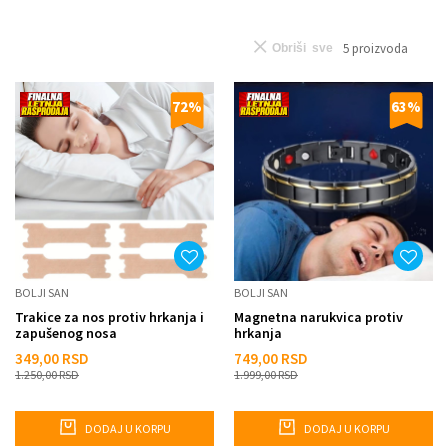
5
proizvoda
Obriši sve
72
%
63
%
BOLJI SAN
BOLJI SAN
Trakice za nos protiv hrkanja i
Magnetna narukvica protiv
zapušenog nosa
hrkanja
349,00
RSD
749,00
RSD
1.250,00
RSD
1.999,00
RSD
DODAJ U KORPU
DODAJ U KORPU