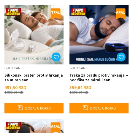
75
%
65
%
BOLJI SAN
BOLJI SAN
Silikonski prsten protiv hrkanja
Traka za bradu protiv hrkanja –
za miran san
podrška za mirniji san
497,50
RSD
559,64
RSD
1.990,00
RSD
1.599,00
RSD
DODAJ U KORPU
DODAJ U KORPU
68
%