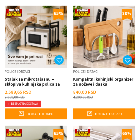
65
%
80
%
POLICE I DRŽAČI
POLICE I DRŽAČI
Stalak za mikrotalasnu –
Kompaktni kuhinjski organizer
sklopiva kuhinjska polica za
za noževe i dasku
uštedu prostora
2.589,65
RSD
840,00
RSD
7.399,00
RSD
4.200,00
RSD
BESPLATNA DOSTAVA
DODAJ U KORPU
DODAJ U KORPU
65
%
65
%