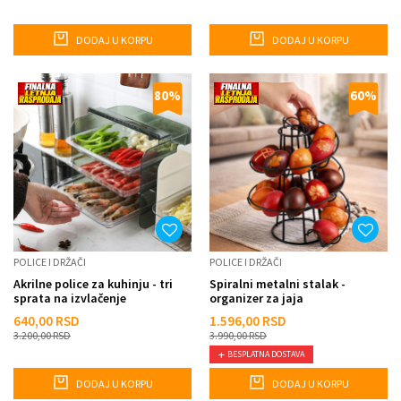
DODAJ U KORPU
DODAJ U KORPU
80
%
60
%
POLICE I DRŽAČI
POLICE I DRŽAČI
Akrilne police za kuhinju - tri
Spiralni metalni stalak -
sprata na izvlačenje
organizer za jaja
640,00
RSD
1.596,00
RSD
3.200,00
RSD
3.990,00
RSD
BESPLATNA DOSTAVA
DODAJ U KORPU
DODAJ U KORPU