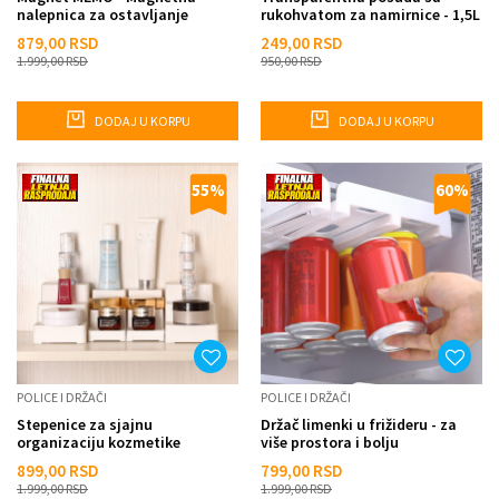
nalepnica za ostavljanje
rukohvatom za namirnice - 1,5L
beleški
879,00
RSD
249,00
RSD
1.999,00
RSD
950,00
RSD
DODAJ U KORPU
DODAJ U KORPU
55
%
60
%
POLICE I DRŽAČI
POLICE I DRŽAČI
Stepenice za sjajnu
Držač limenki u frižideru - za
organizaciju kozmetike
više prostora i bolju
organizaciju
899,00
RSD
799,00
RSD
1.999,00
RSD
1.999,00
RSD