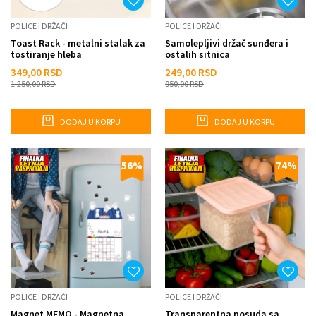
POLICE I DRŽAČI
POLICE I DRŽAČI
Toast Rack - metalni stalak za
Samolepljivi držač sunđera i
tostiranje hleba
ostalih sitnica
349,00
RSD
249,00
RSD
1.250,00
RSD
950,00
RSD
DODAJ U KORPU
DODAJ U KORPU
56
%
74
%
POLICE I DRŽAČI
POLICE I DRŽAČI
Magnet MEMO - Magnetna
Transparentna posuda sa