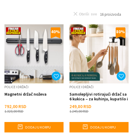
16
proizvoda
Obriši sve
40
%
80
%
POLICE I DRŽAČI
POLICE I DRŽAČI
Magnetni držač noževa
Samolepljivi rotirajući držač sa
6 kukica – za kuhinju, kupatilo i
hodnik
792,00
RSD
249,80
RSD
1.320,00
RSD
1.249,00
RSD
DODAJ U KORPU
DODAJ U KORPU