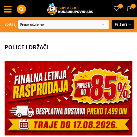
0
0
Filteri
Sortiraj
POLICE I DRŽAČI