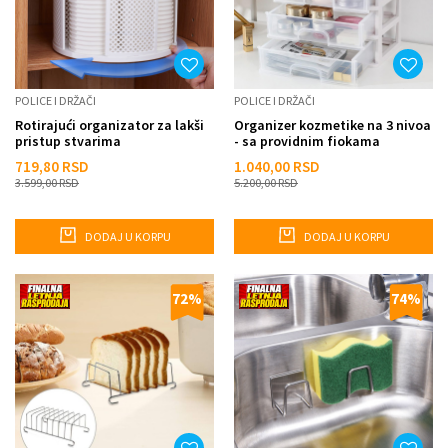
POLICE I DRŽAČI
POLICE I DRŽAČI
Rotirajući organizator za lakši
Organizer kozmetike na 3 nivoa
pristup stvarima
- sa providnim fiokama
719,80
RSD
1.040,00
RSD
3.599,00
RSD
5.200,00
RSD
DODAJ U KORPU
DODAJ U KORPU
72
%
74
%