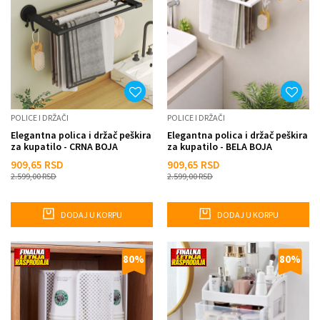
POLICE I DRŽAČI
POLICE I DRŽAČI
Elegantna polica i držač peškira
Elegantna polica i držač peškira
za kupatilo - CRNA BOJA
za kupatilo - BELA BOJA
909,65
RSD
909,65
RSD
2.599,00
RSD
2.599,00
RSD
DODAJ U KORPU
DODAJ U KORPU
80
%
80
%