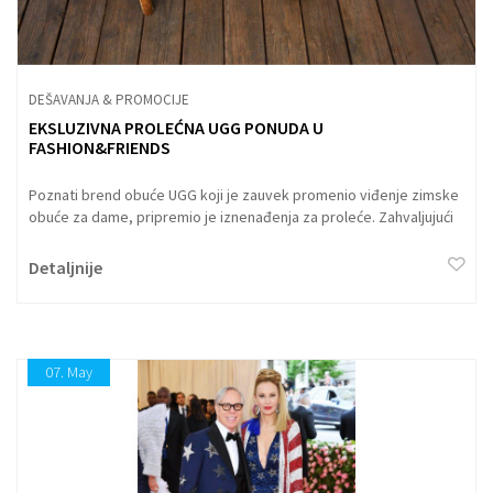
DEŠAVANJA & PROMOCIJE
EKSLUZIVNA PROLEĆNA UGG PONUDA U
FASHION&FRIENDS
Poznati brend obuće UGG koji je zauvek promenio viđenje zimske
obuće za dame, pripremio je iznenađenja za proleće. Zahvaljujući
FASHION&FRIENDS radnjama u regionu predstavljamo vam
ekskluzivnu ponudu.
Detaljnije
07.
May