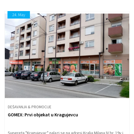
24.
May
DEŠAVANJA & PROMOCIJE
GOMEX: Prvi objekat u Kragujevcu
Supereta "Kragujevac" nalazi se na adresi Kralja Milana IV br. 19v i