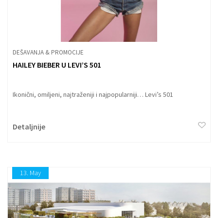
DEŠAVANJA & PROMOCIJE
HAILEY BIEBER U LEVI’S 501
Ikonični, omiljeni, najtraženiji i najpopularniji… Levi’s 501
Detaljnije
13.
May