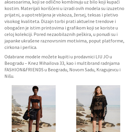
aksesoarima, koji se odlično kombinuju uz bilo koji kupaći
kostim. Materijali korišćeni u izradi ovih modela su izuzetno
prijatni, a upotrebljena je viskoza, žersej, teksas i pletivo
visokog kvaliteta. Dizajn torbi prati aktuelne trendove i
obogaćen je istim printovima i grafikom koji se koriste u
celoj kolekciji. Pored nezaobilaznih peškira, u ponudi su i
japanke ukrašene raznovrsnim motivima, poput platforme,
cirkona i perlica.
Odabrane modele možete kupiti u prodavnici LIU JO u
Beogradu – Knez Mihailova 33, kao i multibrand radnjama
FASHION&FRIENDS u Beogradu, Novom Sadu, Kragujevcu i
Nišu.