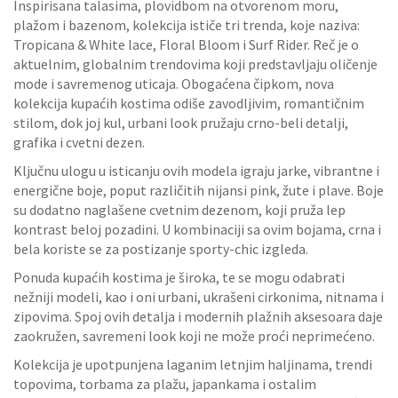
Inspirisana talasima, plovidbom na otvorenom moru,
plažom i bazenom, kolekcija ističe tri trenda, koje naziva:
Tropicana & White lace, Floral Bloom i Surf Rider. Reč je o
aktuelnim, globalnim trendovima koji predstavljaju oličenje
mode i savremenog uticaja. Obogaćena čipkom, nova
kolekcija kupaćih kostima odiše zavodljivim, romantičnim
stilom, dok joj kul, urbani look pružaju crno-beli detalji,
grafika i cvetni dezen.
Ključnu ulogu u isticanju ovih modela igraju jarke, vibrantne i
energične boje, poput različitih nijansi pink, žute i plave. Boje
su dodatno naglašene cvetnim dezenom, koji pruža lep
kontrast beloj pozadini. U kombinaciji sa ovim bojama, crna i
bela koriste se za postizanje sporty-chic izgleda.
Ponuda kupaćih kostima je široka, te se mogu odabrati
nežniji modeli, kao i oni urbani, ukrašeni cirkonima, nitnama i
zipovima. Spoj ovih detalja i modernih plažnih aksesoara daje
zaokružen, savremeni look koji ne može proći neprimećeno.
Kolekcija je upotpunjena laganim letnjim haljinama, trendi
topovima, torbama za plažu, japankama i ostalim