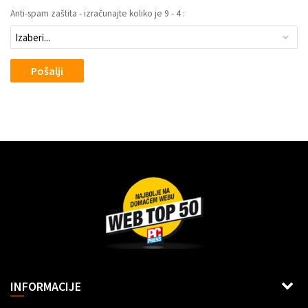
Anti-spam zaštita - izračunajte koliko je 9 - 4 :
Pošalji
Dragoslava Srejovića 2G, Beograd
INFORMACIJE
Šifra delatnosti: 6312