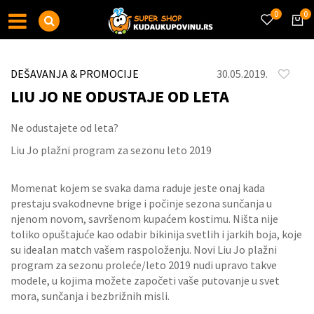
0
0
DEŠAVANJA & PROMOCIJE
30.05.2019.
LIU JO NE ODUSTAJE OD LETA
Ne odustajete od leta?
Liu Jo plažni program za sezonu leto 2019
Momenat kojem se svaka dama raduje jeste onaj kada
prestaju svakodnevne brige i počinje sezona sunčanja u
njenom novom, savršenom kupaćem kostimu. Ništa nije
toliko opuštajuće kao odabir bikinija svetlih i jarkih boja, koje
su idealan match vašem raspoloženju. Novi Liu Jo plažni
program za sezonu proleće/leto 2019 nudi upravo takve
modele, u kojima možete započeti vaše putovanje u svet
mora, sunčanja i bezbrižnih misli.