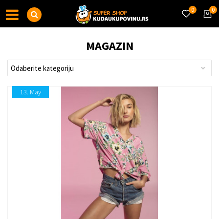
0
0
MAGAZIN
13.
May