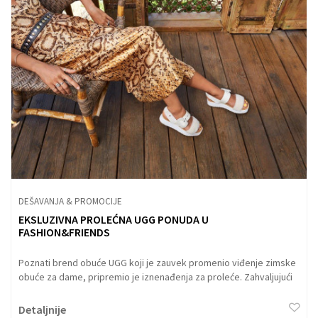
DEŠAVANJA & PROMOCIJE
EKSLUZIVNA PROLEĆNA UGG PONUDA U
FASHION&FRIENDS
Poznati brend obuće UGG koji je zauvek promenio viđenje zimske
obuće za dame, pripremio je iznenađenja za proleće. Zahvaljujući
FASHION&FRIENDS radnjama u regionu predstavljamo vam
ekskluzivnu ponudu.
Detaljnije