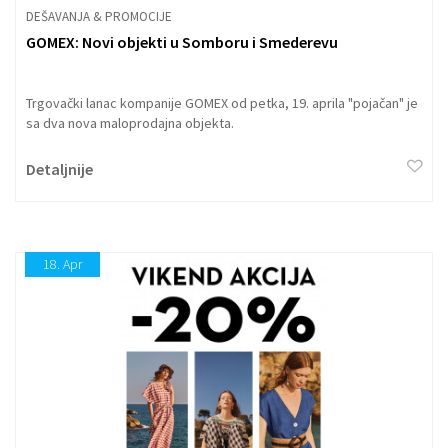
DEŠAVANJA & PROMOCIJE
GOMEX: Novi objekti u Somboru i Smederevu
Trgovački lanac kompanije GOMEX od petka, 19. aprila "pojačan" je
sa dva nova maloprodajna objekta.
Detaljnije
18.
Apr