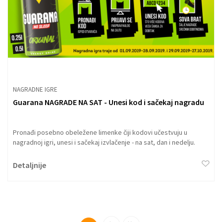
NAGRADNE IGRE
Guarana NAGRADE NA SAT - Unesi kod i sačekaj nagradu
Pronađi posebno obeležene limenke čiji kodovi učestvuju u
nagradnoj igri, unesi i sačekaj izvlačenje - na sat, dan i nedelju.
Detaljnije