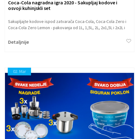
Coca-Cola nagradna igra 2020 - Sakupljaj kodove i
osvoji kuhinjskli set
Sakupljajte kodove ispod zatvarača Coca-Cola, Coca-Cola Zero i
Coca-Cola Zero Lemon - pakovanja od 1L, 1,5L, 2L, 2x1,5L i 2x2L i
možete osvojiti čaše, tiganje, šerpe, tepsije i činije!
Detaljnije
02.
Mar