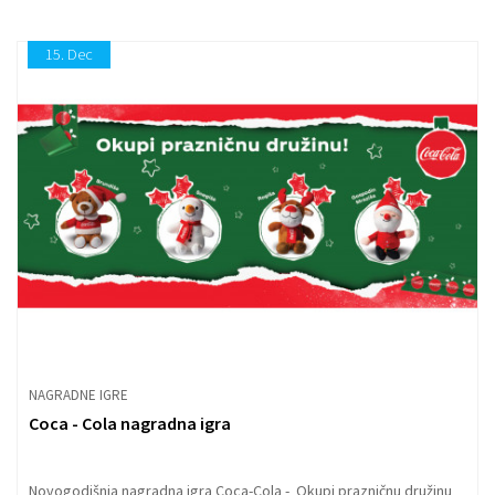
15.
Dec
NAGRADNE IGRE
Coca - Cola nagradna igra
Novogodišnja nagradna igra Coca-Cola - Okupi prazničnu družinu