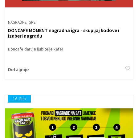
NAGRADNE IGRE
DONCAFE MOMENT nagradna igra - skupljaj kodove i
izaberi nagradu
Doncafe daruje ljubitelje kafe!
Detaljnije
16.
Sep