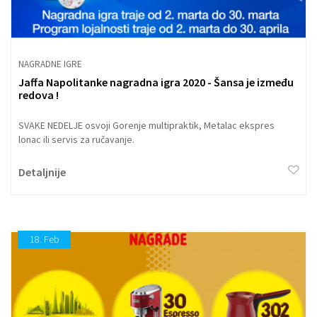
NAGRADNE IGRE
Jaffa Napolitanke nagradna igra 2020 - Šansa je između
redova !
SVAKE NEDELJE osvoji Gorenje multipraktik, Metalac ekspres
lonac ili servis za ručavanje.
Detaljnije
18.
Feb