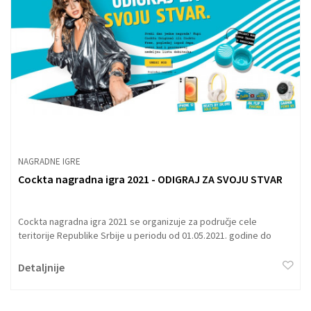
NAGRADNE IGRE
Cockta nagradna igra 2021 - ODIGRAJ ZA SVOJU STVAR
Cockta nagradna igra 2021 se organizuje za područje cele
teritorije Republike Srbije u periodu od 01.05.2021. godine do
14.06.2021. godine u trgovinskim radnjama. Nagradni fond je: 7 x
Apple iPhone 12 64GB 7 x Beats solo pro Wireless NoiscCancelling
Detaljnije
bežične slušalice 7 x Garmin Fenix sat 24 x JBL Flip 5 zvučnik Pravo
učešća u nagradnoj igri imaju sva punoletna fizička lica – državljani
i/ili rezidenti Republike Srbije, osim zaposlenih lica kod