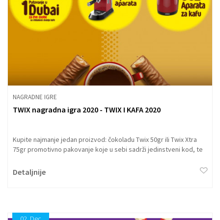
NAGRADNE IGRE
TWIX nagradna igra 2020 - TWIX I KAFA 2020
Kupite najmanje jedan proizvod: čokoladu Twix 50gr ili Twix Xtra
75gr promotivno pakovanje koje u sebi sadrži jedinstveni kod, te
do kraja nagradne igre sačuvajte promotivno pakovanje sa kodom
i u toku nagradne igre postupi na jedan od sledeća dva načina
Detaljnije
02.
Dec