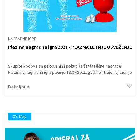
NAGRADNE IGRE
Plazma nagradna igra 2021 - PLAZMA LETNJE OSVEŽENJE
Skupite kodove sa pakovanja i pokupite fantastične nagrade!
Plazmina nagradna igra počinje 19.07.2021. godine i traje najkasnije
do 31.08.2021. godine u 23.59h ili kraće, u slučaju isteka zaliha.
Detaljnije
05.
May