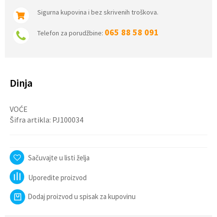
Sigurna kupovina i bez skrivenih troškova.
065 88 58 091
Telefon za porudžbine:
Dinja
VOĆE
Šifra artikla:
PJ100034
Sačuvajte u listi želja
Uporedite proizvod
Dodaj proizvod u spisak za kupovinu