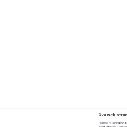
Ova web-strani
Poštovani korisniče, n
našu Internet prodavn