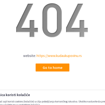
website:
https://www.kudaukupovinu.rs
Go to home
ca koristi kolačiće
aš sajt koristi cookies (kolačiće) u cilju poboljšanja korisničkog iskustva. Ukoliko nastavite da pre
icu slažete se sa upotrebom kolačića.