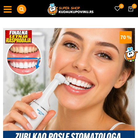
0
0
70
%