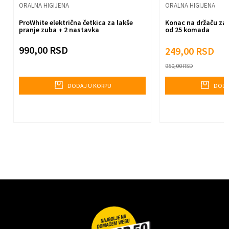
ORALNA HIGIJENA
ORALNA HIGIJENA
ProWhite električna četkica za lakše
Konac na držaču za 
Pošalji
pranje zuba + 2 nastavka
od 25 komada
990,00
RSD
249,00
RSD
950,00
RSD
DODAJ U KORPU
DODA