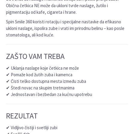
Obična četkica NE može da ukloni tvrde naslage, žutilo i
pigmentaciju od kafe, cigareta i hrane.
Spin Smile 360 koristi rotaciju i specijalne nastavke da efikasno
ukloni naslage, ispolira zube i vrati im prirodnu belinu – kao posle
stomatologa, ali kod kuće.
ZAŠTO VAM TREBA
✔ Uklanja naslage koje četkica ne može
✔ Pomaže kod žutih zuba i kamenca
✔ Čisti teško dostupna mesta između zuba
✔ Štedi novac na skupim tretmanima
✔ Jednostavan i bezbedan za kućnu upotrebu
REZULTAT
✔ Vidljivo čistiji i svetliji zubi