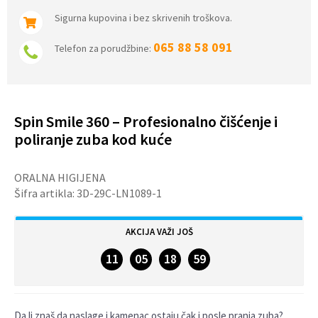
Sigurna kupovina i bez skrivenih troškova.
065 88 58 091
Telefon za porudžbine:
Spin Smile 360 – Profesionalno čišćenje i
poliranje zuba kod kuće
ORALNA HIGIJENA
Šifra artikla:
3D-29C-LN1089-1
AKCIJA VAŽI JOŠ
11
05
18
58
DANA
SATA
MINUTA
SEKUNDI
Da li znaš da naslage i kamenac ostaju čak i posle pranja zuba?