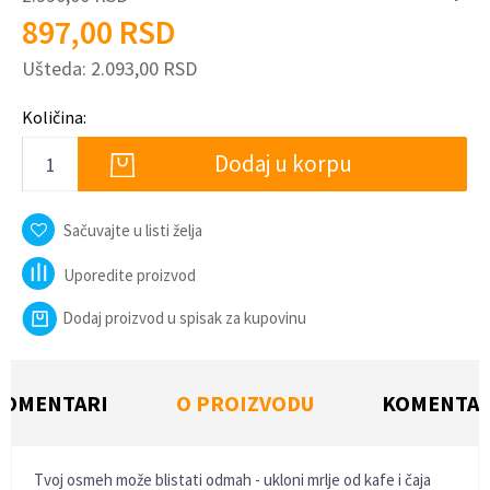
897,00
RSD
Ušteda:
2.093,00
RSD
Količina:
Dodaj u korpu
Sačuvajte u listi želja
Uporedite proizvod
Dodaj proizvod u spisak za kupovinu
KOMENTARI
O PROIZVODU
KOMENTAR
Tvoj osmeh može blistati odmah - ukloni mrlje od kafe i čaja