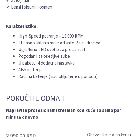
✔ Svežiji dah
✔ Lepši i sigurniji osmeh
Karakteristike:
High-Speed poliranje – 18.000 RPM
Efikasno uklanja mrlje od kafe, čaja i duvana
Ugrađeno LED svetlo za preciznost
Pogodan i za osetljive zube
U paketu: 4 dodatna nastavka
ABS materijal
Radi na baterije (nisu uključene u ponudu)
PORUČITE ODMAH
Napravite profesionalni tretman kod kuće za samo par
minuta dnevno!
Obavesti me o sniženju
2.990,00
RSD