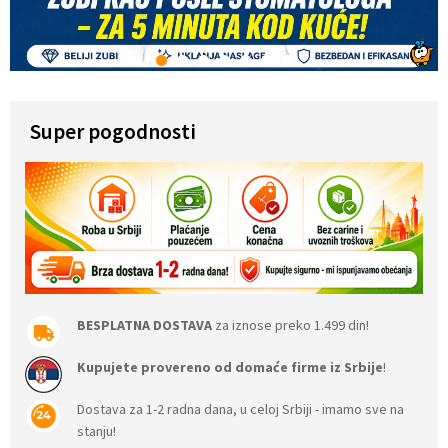
1
2
3
4
5
6
7
Super pogodnosti
BESPLATNA DOSTAVA
za iznose preko 1.499 din!
Kupujete provereno od domaće firme iz Srbije
!
Dostava za 1-2 radna dana, u celoj Srbiji - imamo sve na
stanju!