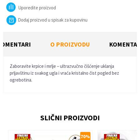
Uporedite proizvod
Dodaj proizvod u spisak za kupovinu
KOMENTARI
O PROIZVODU
KOMENTAR
Zaboravite krpice i mrlje – ultrazvučno čišćenje uklanja
prljavštinu iz svakog ugla i vraća kristalno čist pogled bez
ogrebotina.
Ime/Nadimak
SLIČNI PROIZVODI
Email
%
70
%