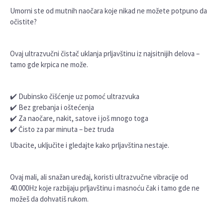
Umorni ste od mutnih naočara koje nikad ne možete potpuno da
očistite?
Ovaj ultrazvučni čistač uklanja prljavštinu iz najsitnijih delova –
tamo gde krpica ne može.
✔️ Dubinsko čišćenje uz pomoć ultrazvuka
✔️ Bez grebanja i oštećenja
✔️ Za naočare, nakit, satove i još mnogo toga
✔️ Čisto za par minuta – bez truda
Ubacite, uključite i gledajte kako prljavština nestaje.
Ovaj mali, ali snažan uređaj, koristi ultrazvučne vibracije od
40.000Hz koje razbijaju prljavštinu i masnoću čak i tamo gde ne
možeš da dohvatiš rukom.