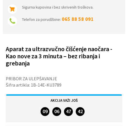
Sigurna kupovina i bez skrivenih troškova.
065 88 58 091
Telefon za porudžbine:
Aparat za ultrazvučno čišćenje naočara -
Kao nove za 3 minuta – bez ribanja i
grebanja
PRIBOR ZA ULEPŠAVANJE
Šifra artikla:
1B-14E-KU3789
AKCIJA VAŽI JOŠ
09
06
47
42
DANA
SATI
MINUTA
SEKUNDI