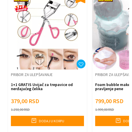
Poruka
Anti-spam zaštita - izračunajte koliko je 2 + 3 :
Pošalji
PRIBOR ZA ULEPŠAVANJE
PRIBOR ZA ULEPŠAVA
1+1 GRATIS Uvijač za trepavice od
Foam bubble maker 
nerđajućeg čelika
pravljenje pene
379,00
RSD
799,00
RSD
1.250,00
RSD
1.999,00
RSD
DODAJ U KORPU
DODA