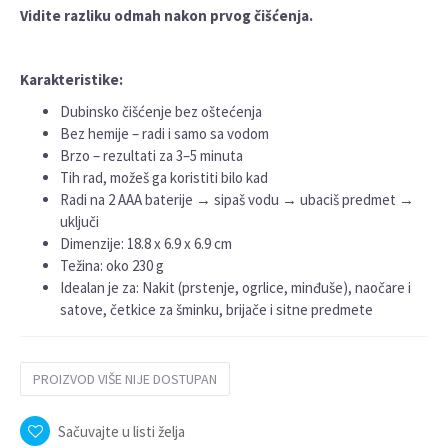
Vidite razliku odmah nakon prvog čišćenja.
Karakteristike:
Dubinsko čišćenje bez oštećenja
Bez hemije – radi i samo sa vodom
Brzo – rezultati za 3–5 minuta
Tih rad, možeš ga koristiti bilo kad
Radi na 2 AAA baterije → sipaš vodu → ubaciš predmet →
uključi
Dimenzije: 18.8 x 6.9 x 6.9 cm
Težina: oko 230 g
Idealan je za: Nakit (prstenje, ogrlice, minđuše), naočare i
satove, četkice za šminku, brijače i sitne predmete
PROIZVOD VIŠE NIJE DOSTUPAN
Sačuvajte u listi želja