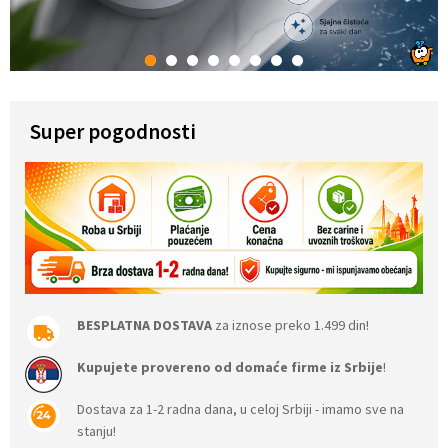
1
2
3
4
5
6
7
8
Super pogodnosti
BESPLATNA DOSTAVA
za iznose preko 1.499 din!
Kupujete provereno od domaće firme iz Srbije
!
Dostava za 1-2 radna dana, u celoj Srbiji - imamo sve na
stanju!