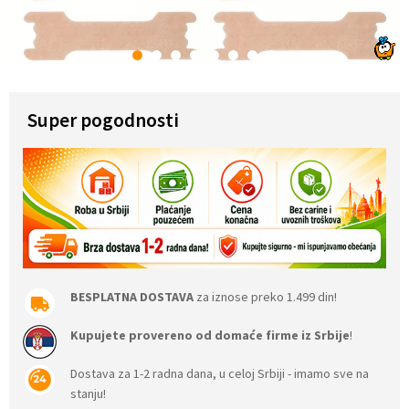
1
2
3
4
5
6
7
8
Super pogodnosti
BESPLATNA DOSTAVA
za iznose preko 1.499 din!
Kupujete provereno od domaće firme iz Srbije
!
Dostava za 1-2 radna dana, u celoj Srbiji - imamo sve na
stanju!