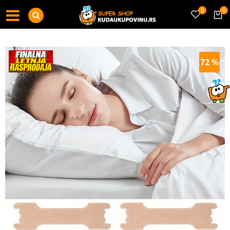
0
0
72
%