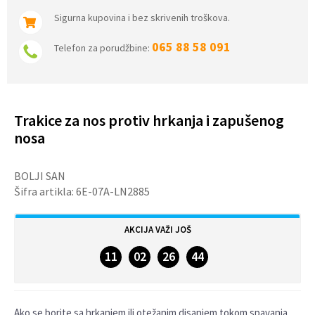
Sigurna kupovina i bez skrivenih troškova.
065 88 58 091
Telefon za porudžbine:
Trakice za nos protiv hrkanja i zapušenog
nosa
BOLJI SAN
Šifra artikla:
6E-07A-LN2885
AKCIJA VAŽI JOŠ
11
02
26
43
DANA
SATA
MINUTA
SEKUNDI
Ako se borite sa hrkanjem ili otežanim disanjem tokom spavanja,