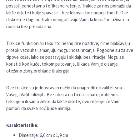
postoji jednostavno i efikasno rešenje. Trakice za nos pomažu da
lakše dišete i bolje spavate – bez lekova i bez neprijatnosti. Ove
diskretne i lagane trake omogućavaju Vam da konačno uživate u
noćima bez prekida sna.
Trakice funkcionišu tako što nežno šire nozdrve, čime olakšavaju
protok vazduha i smanjuju mogućnost hrkanja. Pogodne su za sve
tipove kože, lako se postavljaju i skidaju bez iritacije. Mogu se
koristiti kod kuće, tokom putovanja, ili kada Vam je disanje
otežano zbog prehlade ili alergija.
Ove trakice su jednostavan način da unapredite kvalitet sna –
Vašeg i Vaših bližnjih. Bez obzira na to da li imate problem sa
hrkanjem ili samo želite da lakše dišete, ovo rešenje će Vam
pomoći da svaka noć bude mirnija.
Karakteristike:
Dimenzije: 6,6 cm x 1,9 cm