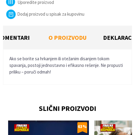
Uporedite proizvod
Dodaj proizvod u spisak za kupovinu
KOMENTARI
O PROIZVODU
DEKLARACI
Ako se borite sa hrkanjem ili otežanim disanjem tokom
spavanja, postoji jednostavno i efikasno rešenje. Ne propusti
priliku – poruči odmah!
Ime/Nadimak
SLIČNI PROIZVODI
Email
%
63
%
Poruka