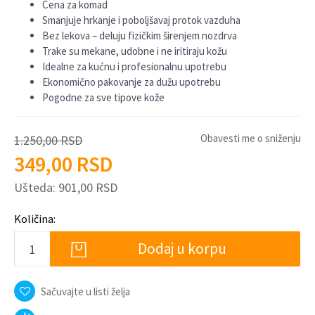
Cena za komad
Smanjuje hrkanje i poboljšavaj protok vazduha
Bez lekova – deluju fizičkim širenjem nozdrva
Trake su mekane, udobne i ne iritiraju kožu
Idealne za kućnu i profesionalnu upotrebu
Ekonomično pakovanje za dužu upotrebu
Pogodne za sve tipove kože
Obavesti me o sniženju
1.250,00
RSD
349,00
RSD
Ušteda:
901,00
RSD
Količina:
Dodaj u korpu
Sačuvajte u listi želja