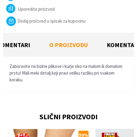
Uporedite proizvod
Dodaj proizvod u spisak za kupovinu
KOMENTARI
O PROIZVODU
KOMENTAR
Zaboravite na bolne plikove i kurje oko na malom ili domalom
prstu! Mali meki detalj koji pravi veliku razliku pri svakom
koraku.
Ime/Nadimak
SLIČNI PROIZVODI
Email
%
50
%