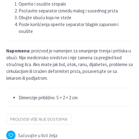
Operite i osušite stopalo
Postavite separator između malog i susednog prsta
Obujte obuću koja ne steže
Posle korišćenja operite separator blagim sapunom i
osušite
Napomena:
proizvod je namenjen za smanjenje trenja i pritiska u
obući. Nije medicinsko sredstvo i nije zamena za pregled kod
stručnog lica. Ako imate jak bol, otok, ranu, dijabetes, probleme sa
cirkulacijom ili izražen deformitet prsta, posavetujte se sa
lekarom ili podijatrom.
Dimenzije približno: 5 × 2 × 2 cm
PROIZVOD VIŠE NIJE DOSTUPAN
Sačuvajte u listi želja