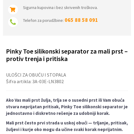
Sigurna kupovina i bez skrivenih troškova.
065 88 58 091
Telefon za porudžbine:
Pinky Toe silikonski separator za mali prst –
protiv trenja i pritiska
ULOŠCI ZA OBUĆU I STOPALA
Šifra artikla:
3A-03E-LN3802
Ako Vas mali prst žulja, trlja se o susedni prst ili Vam obuća
stvara neprijatan pritisak, Pinky Toe silikonski separator je
jednostavno i diskretno rešenje za udobniji korak.
Mali prst često prvi strada u uskoj obući — trljanje, pritisak,
žuljevi i kurje oko mogu da učine svaki korak neprijatnim.