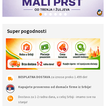
1
2
3
4
5
6
Super pogodnosti
BESPLATNA DOSTAVA
za iznose preko 1.499 din!
Kupujete provereno od domaće firme iz Srbije
!
Dostava za 1-2 radna dana, u celoj Srbiji - imamo sve na
stanju!