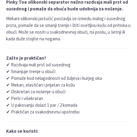
Pinky Toe silikonski separator nežno razdvaja mali prst od
susednog i pomaže da obuća bude udobnija za nošenje.
Mekani silikonski jastučić postavlja se između malog i susednog
prsta, pomaže da se smanji trenje i štiti osetljivu kožu od pritiska u
obući. Može se nositi u svakodnevnoj obući, na poslu, u šetnji ili
kada duže stojite na nogama.
Zašto je praktičan?
✔ Razdvaja mali prst od susednog
✔ Smanjuje trenje u obući
✔ Pomaže kod nelagodnosti od žuljeva i kurjeg oka
✔ Mekan, elastičan i prijatan za kožu
✔ Diskretan za nošenje u obući
✔ Periv i višekratan
✔ U pakovanju dolazi 1 par / 2 komada
✔ Praktičan za svakodnevnu upotrebu
Kako se koristi: