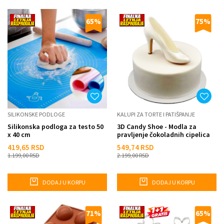
65
%
75
%
SILIKONSKE PODLOGE
KALUPI ZA TORTE I PATIŠPANJE
Silikonska podloga za testo 50
3D Candy Shoe - Modla za
x 40 cm
pravljenje čokoladnih cipelica
419,65
RSD
549,74
RSD
1.199,00
RSD
2.199,00
RSD
DODAJ U KORPU
DODAJ U KORPU
71
%
65
%