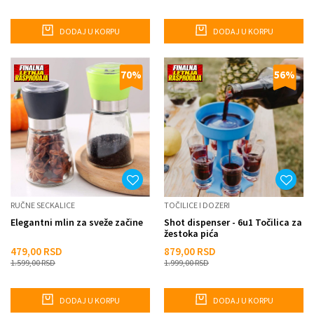
DODAJ U KORPU
DODAJ U KORPU
70
%
56
%
RUČNE SECKALICE
TOČILICE I DOZERI
Elegantni mlin za sveže začine
Shot dispenser - 6u1 Točilica za
žestoka pića
479,00
RSD
879,00
RSD
1.599,00
RSD
1.999,00
RSD
DODAJ U KORPU
DODAJ U KORPU