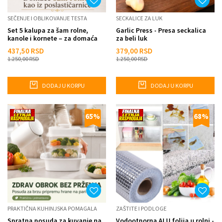
SEČENJE I OBLIKOVANJE TESTA
SECKALICE ZA LUK
Set 5 kalupa za šam rolne,
Garlic Press - Presa seckalica
kanole i kornete – za domaća
za beli luk
punjena peciva
437,50
RSD
379,00
RSD
1.250,00
RSD
1.250,00
RSD
DODAJ U KORPU
DODAJ U KORPU
65
%
68
%
PRAKTIČNA KUHINJSKA POMAGALA
ZAŠTITE I PODLOGE
Spratna posuda za kuvanje na
Vodootporna ALU folija u rolni -