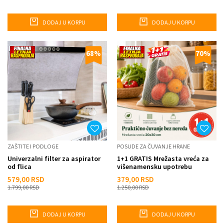
DODAJ U KORPU
DODAJ U KORPU
68
%
70
%
ZAŠTITE I PODLOGE
POSUDE ZA ČUVANJE HRANE
Univerzalni filter za aspirator
1+1 GRATIS Mrežasta vreća za
od flica
višenamensku upotrebu
20x30cm
579,00
RSD
379,00
RSD
1.799,00
RSD
1.250,00
RSD
DODAJ U KORPU
DODAJ U KORPU