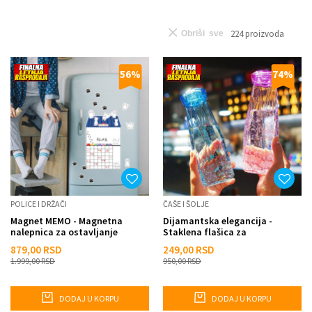
224
proizvoda
Obriši sve
56
%
74
%
POLICE I DRŽAČI
ČAŠE I ŠOLJE
Magnet MEMO - Magnetna
Dijamantska elegancija -
nalepnica za ostavljanje
Staklena flašica za
beleški
osvežavajuće napitke
879,00
RSD
249,00
RSD
1.999,00
RSD
950,00
RSD
DODAJ U KORPU
DODAJ U KORPU