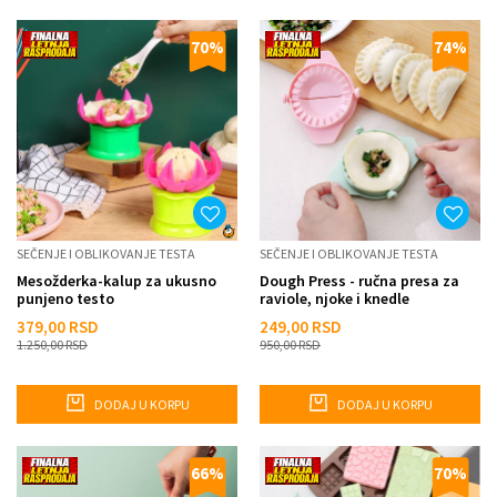
70
%
74
%
SEČENJE I OBLIKOVANJE TESTA
SEČENJE I OBLIKOVANJE TESTA
Mesožderka-kalup za ukusno
Dough Press - ručna presa za
punjeno testo
raviole, njoke i knedle
379,00
RSD
249,00
RSD
1.250,00
RSD
950,00
RSD
DODAJ U KORPU
DODAJ U KORPU
66
%
70
%