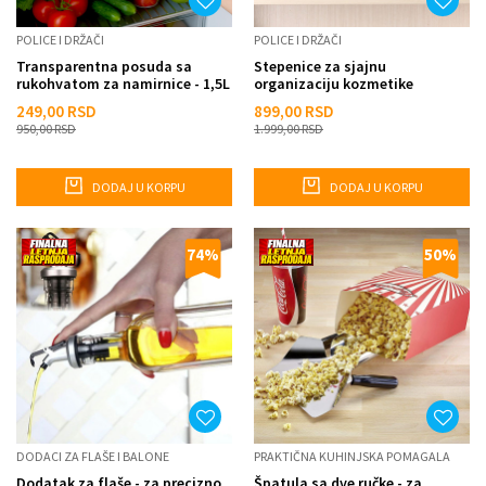
POLICE I DRŽAČI
POLICE I DRŽAČI
Transparentna posuda sa
Stepenice za sjajnu
rukohvatom za namirnice - 1,5L
organizaciju kozmetike
249,00
RSD
899,00
RSD
950,00
RSD
1.999,00
RSD
DODAJ U KORPU
DODAJ U KORPU
74
%
50
%
DODACI ZA FLAŠE I BALONE
PRAKTIČNA KUHINJSKA POMAGALA
Dodatak za flaše - za precizno
Špatula sa dve ručke - za