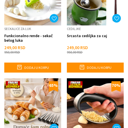
SECKALICE ZA LUK
CEDILJKE
Funkcionalno rende - sekač
Srcasta cediljka za caj
belog luka
249,00
RSD
249,00
RSD
950,00
RSD
950,00
RSD
DODAJ U KORPU
DODAJ U KORPU
65
%
70
%