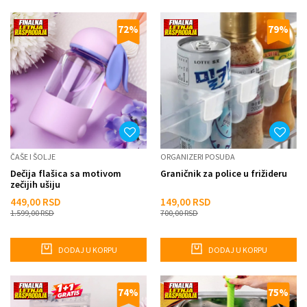
72
%
79
%
ČAŠE I ŠOLJE
ORGANIZERI POSUĐA
Dečija flašica sa motivom
Graničnik za police u frižideru
zečijih ušiju
449,00
RSD
149,00
RSD
1.599,00
RSD
700,00
RSD
DODAJ U KORPU
DODAJ U KORPU
74
%
75
%