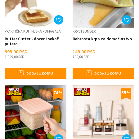
PRAKTIČNA KUHINJSKA POMAGALA
KRPE I SUNĐERI
Butter Cutter - dozer i sekač
Rebrasta krpa za domaćinstvo
putera
999,00
RSD
149,00
RSD
1.999,00
RSD
700,00
RSD
DODAJ U KORPU
DODAJ U KORPU
74
%
55
%