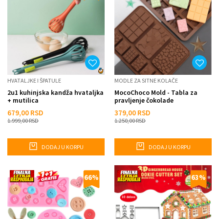
HVATALJKE I ŠPATULE
MODLE ZA SITNE KOLAČE
2u1 kuhinjska kandža hvataljka
MocoChoco Mold - Tabla za
+ mutilica
pravljenje čokolade
679,00
RSD
379,00
RSD
1.999,00
RSD
1.250,00
RSD
DODAJ U KORPU
DODAJ U KORPU
66
%
63
%