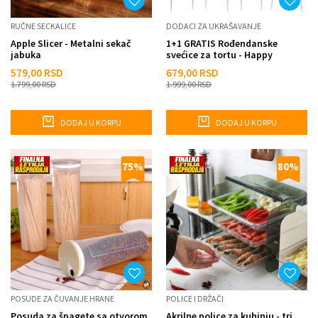
RUČNE SECKALICE
DODACI ZA UKRAŠAVANJE
Apple Slicer - Metalni sekač
1+1 GRATIS Rođendanske
jabuka
svećice za tortu - Happy
Birthday
579,00
RSD
679,00
RSD
1.799,00
RSD
1.999,00
RSD
DODAJ U KORPU
DODAJ U KORPU
75
%
80
%
POSUDE ZA ČUVANJE HRANE
POLICE I DRŽAČI
Posuda za špagete sa otvorom
Akrilne police za kuhinju - tri