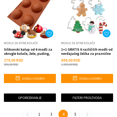
MODLE ZA SITNE KOLAČE
MODLE ZA SITNE KOLAČE
Silikonski kalup od 6 modli za
1+1 GRATIS 6 različitih modli od
okrugle kolače, žele, puding,
nerđajućeg čelika za praznične
čokoladu
kolačiće
279,00
RSD
699,00
RSD
950,00
RSD
1.999,00
RSD
DODAJ U KORPU
DODAJ U KORPU
UPOREĐIVANJE
FILTERI PROIZVODA
1
3
4
5