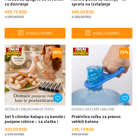
za doziranje
sprata na izvlačenje
499,75
RSD
640,00
RSD
1.999,00
RSD
3.200,00
RSD
DODAJ U KORPU
DODAJ U KORPU
65
%
75
%
SEČENJE I OBLIKOVANJE TESTA
DODACI ZA FLAŠE I BALONE
Set 5 cilindar kalupa za kanole i
Praktična ručka za prenos
punjene rolnice – za slatka i
velikih balona
slana peciva
420,00
RSD
249,74
RSD
1.199,99
RSD
999,00
RSD