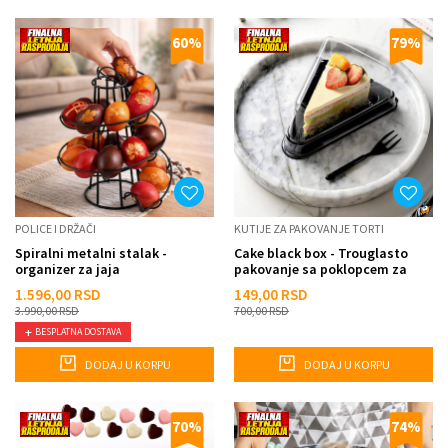
60
%
79
%
POLICE I DRŽAČI
KUTIJE ZA PAKOVANJE TORTI
Spiralni metalni stalak -
Cake black box - Trouglasto
organizer za jaja
pakovanje sa poklopcem za
kolače i torte
1.596,00
RSD
149,00
RSD
3.990,00
RSD
700,00
RSD
BESPLATNA DOSTAVA
DODAJ U KORPU
DODAJ U KORPU
70
%
74
%