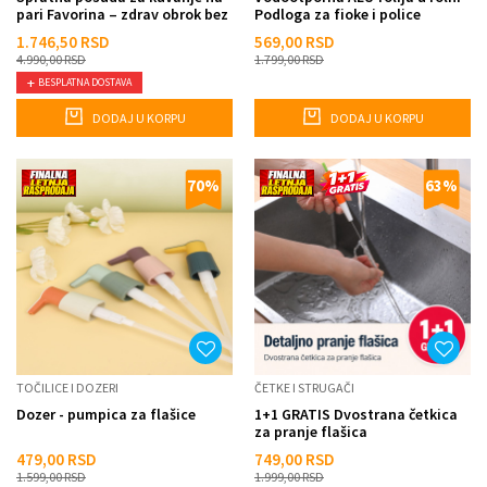
pari Favorina – zdrav obrok bez
Podloga za fioke i police
šporeta
1.746,50
RSD
569,00
RSD
4.990,00
RSD
1.799,00
RSD
BESPLATNA DOSTAVA
DODAJ U KORPU
DODAJ U KORPU
70
%
63
%
TOČILICE I DOZERI
ČETKE I STRUGAČI
Dozer - pumpica za flašice
1+1 GRATIS Dvostrana četkica
za pranje flašica
479,00
RSD
749,00
RSD
1.599,00
RSD
1.999,00
RSD