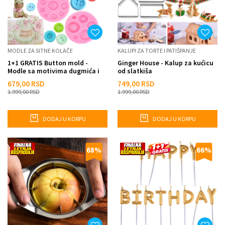
MODLE ZA SITNE KOLAČE
KALUPI ZA TORTE I PATIŠPANJE
1+1 GRATIS Button mold -
Ginger House - Kalup za kućicu
Modle sa motivima dugmića i
od slatkiša
srca
679,00
RSD
749,00
RSD
1.999,00
RSD
1.999,00
RSD
DODAJ U KORPU
DODAJ U KORPU
68
%
66
%