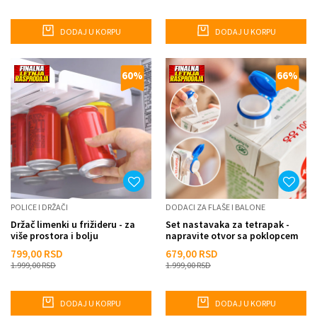
DODAJ U KORPU
DODAJ U KORPU
60
%
66
%
POLICE I DRŽAČI
DODACI ZA FLAŠE I BALONE
Držač limenki u frižideru - za
Set nastavaka za tetrapak -
više prostora i bolju
napravite otvor sa poklopcem
organizaciju
799,00
RSD
679,00
RSD
1.999,00
RSD
1.999,00
RSD
DODAJ U KORPU
DODAJ U KORPU