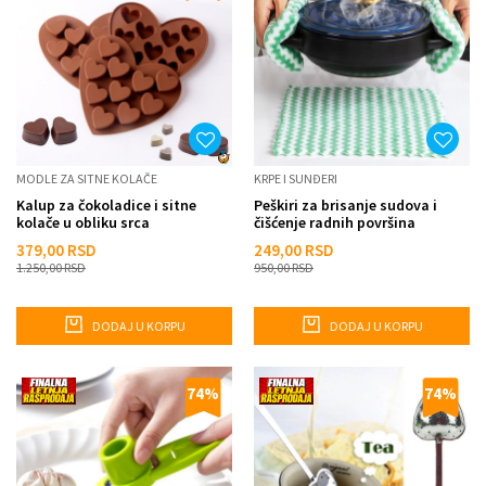
MODLE ZA SITNE KOLAČE
KRPE I SUNĐERI
Kalup za čokoladice i sitne
Peškiri za brisanje sudova i
kolače u obliku srca
čišćenje radnih površina
379,00
RSD
249,00
RSD
1.250,00
RSD
950,00
RSD
DODAJ U KORPU
DODAJ U KORPU
74
%
74
%