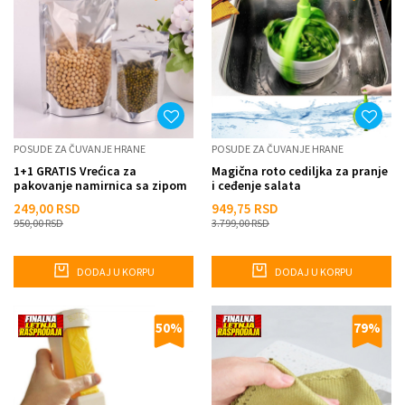
POSUDE ZA ČUVANJE HRANE
POSUDE ZA ČUVANJE HRANE
1+1 GRATIS Vrećica za
Magična roto cediljka za pranje
pakovanje namirnica sa zipom
i ceđenje salata
- 32x45cm
249,00
RSD
949,75
RSD
950,00
RSD
3.799,00
RSD
DODAJ U KORPU
DODAJ U KORPU
50
%
79
%