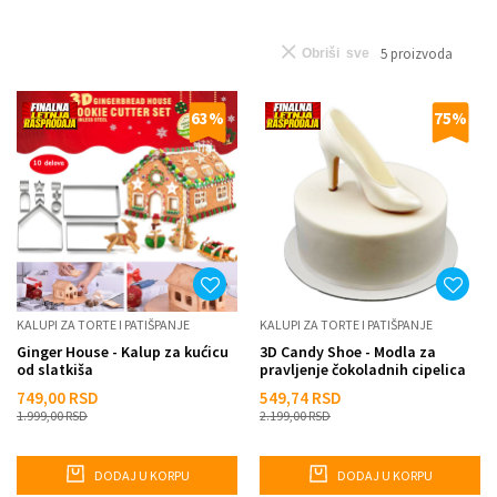
5
proizvoda
Obriši sve
63
%
75
%
KALUPI ZA TORTE I PATIŠPANJE
KALUPI ZA TORTE I PATIŠPANJE
Ginger House - Kalup za kućicu
3D Candy Shoe - Modla za
od slatkiša
pravljenje čokoladnih cipelica
749,00
RSD
549,74
RSD
1.999,00
RSD
2.199,00
RSD
DODAJ U KORPU
DODAJ U KORPU