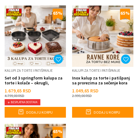
65
%
65
%
KALUPI ZA TORTE I PATIŠPANJE
KALUPI ZA TORTE I PATIŠPANJE
Set od 3 springform kalupa za
Inox kalup za torte i patišpanj
torte i kolače – okrugli,
sa prorezima za sečenje kora
kvadratni i srce
1.679,65
RSD
1.049,65
RSD
4.799,00
RSD
2.999,00
RSD
BESPLATNA DOSTAVA
DODAJ U KORPU
DODAJ U KORPU
65
%