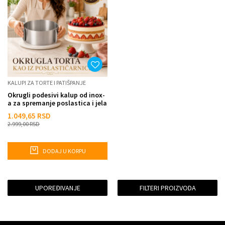
KALUPI ZA TORTE I PATIŠPANJE
Okrugli podesivi kalup od inox-
a za spremanje poslastica i jela
1.049,65
RSD
2.999,00
RSD
DODAJ U KORPU
UPOREĐIVANJE
FILTERI PROIZVODA