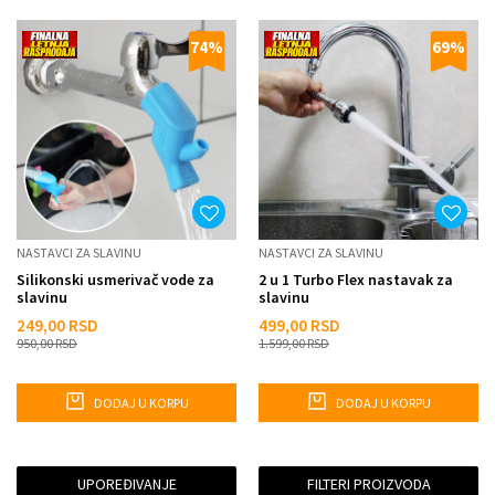
74
%
69
%
NASTAVCI ZA SLAVINU
NASTAVCI ZA SLAVINU
Silikonski usmerivač vode za
2 u 1 Turbo Flex nastavak za
slavinu
slavinu
249,00
RSD
499,00
RSD
950,00
RSD
1.599,00
RSD
DODAJ U KORPU
DODAJ U KORPU
UPOREĐIVANJE
FILTERI PROIZVODA