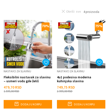
4
proizvoda
Obriši sve
70
%
75
%
NASTAVCI ZA SLAVINU
NASTAVCI ZA SLAVINU
Fleksibilni nastavak za slavinu
4u1 podesiva moderna
– usmeri vodu gde želiš
kuhinjska slavina
479,70
RSD
749,75
RSD
1.599,00
RSD
2.999,00
RSD
DODAJ U KORPU
DODAJ U KORPU