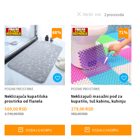
2
proizvoda
Obriši sve
68
%
71
%
PODNE PROSTIRKE
PODNE PROSTIRKE
Neklizajuća kupatilska
Neklizajući masažni pod za
prostirka od flanela
kupatilo, tuš kabinu, kuhinju
25x25 cm
569,00
RSD
279,00
RSD
1.799,00
RSD
950,00
RSD
DODAJ U KORPU
DODAJ U KORPU