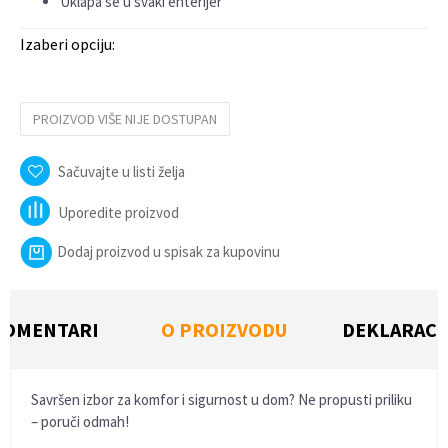
Uklapa se u svaki enterijer
Izaberi opciju:
PROIZVOD VIŠE NIJE DOSTUPAN
Sačuvajte u listi želja
Uporedite proizvod
Dodaj proizvod u spisak za kupovinu
KOMENTARI
O PROIZVODU
DEKLARACI
Savršen izbor za komfor i sigurnost u dom? Ne propusti priliku
– poruči odmah!