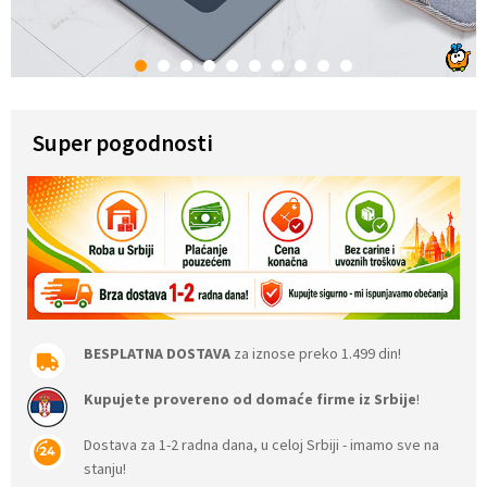
1
2
3
4
5
6
7
8
9
10
Super pogodnosti
BESPLATNA DOSTAVA
za iznose preko 1.499 din!
Kupujete provereno od domaće firme iz Srbije
!
Dostava za 1-2 radna dana, u celoj Srbiji - imamo sve na
stanju!