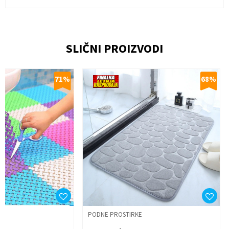
Ime/Nadimak
SLIČNI PROIZVODI
Email
71
%
68
%
Poruka
Anti-spam zaštita - izračunajte koliko je 4 + 1 :
Pošalji
PODNE PROSTIRKE