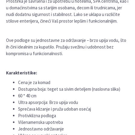
Prostirka je savršena i za upotrebu u hotelima, SPA centrima, kao i
u domaćinstvima sa starijim osobama, decom ili trudnicama, jer
nudi dodatnu sigurnost i stabilnost. Lako se uklapa u različite
stilove enterijera, čineći Vaš prostor lepšim i funkcionalnijim.
Ove podloge su jednostavne za održavanje – brzo upija vodu, što
ih čini idealnim za kupatilo. Pružaju svežinu i udobnost bez
kompromisa u funkcionalnosti.
Karakteristike:
Cena je za komad
Dostupna boja: teget sa sivim deteljem (naslovna slika)
60 * 40 cm
Ultra apsorpcija: Brzo upija vodu
Sprečava klizanje i pruža udoban osećaj
Protivklizna podloga
Višenamenska upotreba
Jednostavno održavanje