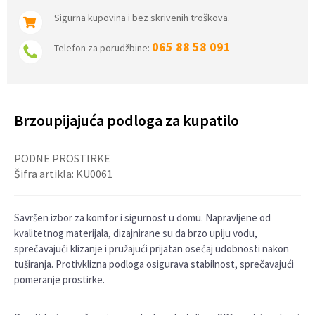
Sigurna kupovina i bez skrivenih troškova.
065 88 58 091
Telefon za porudžbine:
Brzoupijajuća podloga za kupatilo
PODNE PROSTIRKE
Šifra artikla:
KU0061
Savršen izbor za komfor i sigurnost u domu. Napravljene od
kvalitetnog materijala, dizajnirane su da brzo upiju vodu,
sprečavajući klizanje i pružajući prijatan osećaj udobnosti nakon
tuširanja. Protivklizna podloga osigurava stabilnost, sprečavajući
pomeranje prostirke.