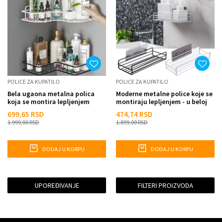
POLICE ZA KUPATILO
POLICE ZA KUPATILO
Bela ugaona metalna polica
Moderne metalne police koje se
koja se montira lepljenjem
montiraju lepljenjem - u beloj
boji
699,65
RSD
474,74
RSD
1.999,00
RSD
1.899,00
RSD
DODAJ U KORPU
DODAJ U KORPU
UPOREĐIVANJE
FILTERI PROIZVODA