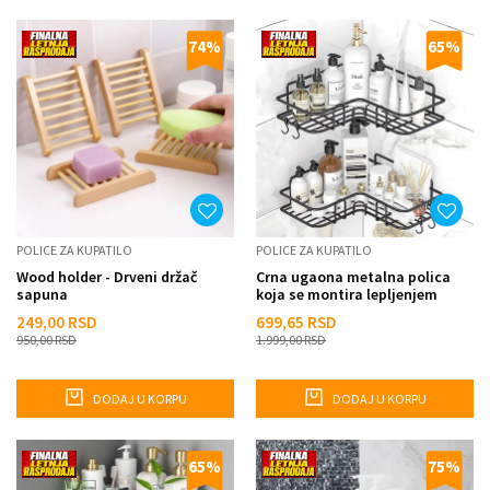
74
%
65
%
POLICE ZA KUPATILO
POLICE ZA KUPATILO
Wood holder - Drveni držač
Crna ugaona metalna polica
sapuna
koja se montira lepljenjem
249,00
RSD
699,65
RSD
950,00
RSD
1.999,00
RSD
DODAJ U KORPU
DODAJ U KORPU
65
%
75
%