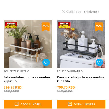
6
proizvoda
Obriši sve
75
%
75
%
POLICE ZA KUPATILO
POLICE ZA KUPATILO
Bela metalna polica za uredno
Crna metalna polica za uredno
kupatilo
kupatilo
799,75
RSD
799,75
RSD
3.199,00
RSD
3.199,00
RSD
DODAJ U KORPU
DODAJ U KORPU