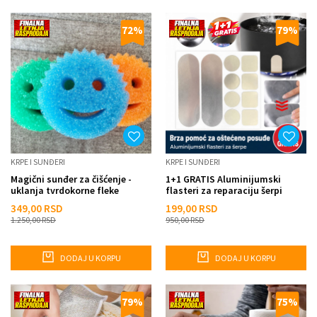
72
%
79
%
KRPE I SUNĐERI
KRPE I SUNĐERI
Magični sunđer za čišćenje -
1+1 GRATIS Aluminijumski
uklanja tvrdokorne fleke
flasteri za reparaciju šerpi
349,00
RSD
199,00
RSD
1.250,00
RSD
950,00
RSD
DODAJ U KORPU
DODAJ U KORPU
79
%
75
%