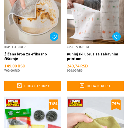
KRPE I SUNĐERI
KRPE I SUNĐERI
Žičana krpa za efikasno
Kuhinjski ubrus sa zabavnim
čišćenje
printom
149,00
RSD
249,74
RSD
700,00
RSD
999,00
RSD
DODAJ U KORPU
DODAJ U KORPU
74
%
79
%