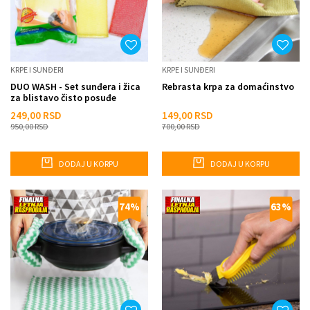
KRPE I SUNĐERI
KRPE I SUNĐERI
DUO WASH - Set sunđera i žica
Rebrasta krpa za domaćinstvo
za blistavo čisto posuđe
249,00
RSD
149,00
RSD
950,00
RSD
700,00
RSD
DODAJ U KORPU
DODAJ U KORPU
74
%
63
%