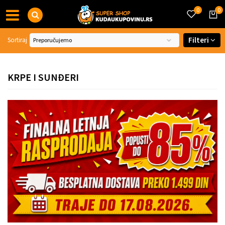
0
0
Filteri
Sortiraj
KRPE I SUNĐERI