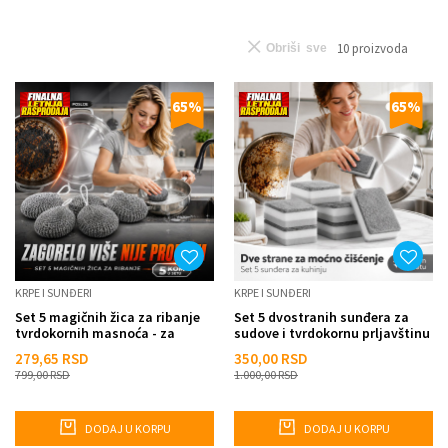
10
proizvoda
Obriši sve
65
%
65
%
KRPE I SUNĐERI
KRPE I SUNĐERI
Set 5 magičnih žica za ribanje
Set 5 dvostranih sunđera za
tvrdokornih masnoća - za
sudove i tvrdokornu prljavštinu
zagorele šerpe, tigan...
279,65
RSD
350,00
RSD
799,00
RSD
1.000,00
RSD
DODAJ U KORPU
DODAJ U KORPU