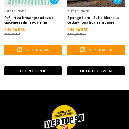
KRPE I SUNĐERI
KRPE I SUNĐERI
Peškiri za brisanje sudova i
Sponge Hero - 3u1 silikonska
čišćenje radnih površina
četka+ lopatica za ribanje
249,00
RSD
749,00
RSD
950,00
RSD
1.999,00
RSD
DODAJ U KORPU
DODAJ U KORPU
UPOREĐIVANJE
FILTERI PROIZVODA