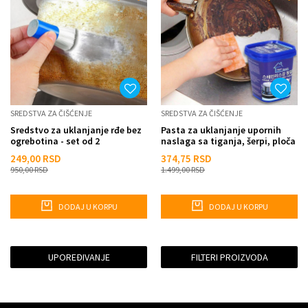
SREDSTVA ZA ČIŠĆENJE
SREDSTVA ZA ČIŠĆENJE
Sredstvo za uklanjanje rđe bez
Pasta za uklanjanje upornih
ogrebotina - set od 2
naslaga sa tiganja, šerpi, ploča
249,00
RSD
374,75
RSD
950,00
RSD
1.499,00
RSD
DODAJ U KORPU
DODAJ U KORPU
UPOREĐIVANJE
FILTERI PROIZVODA