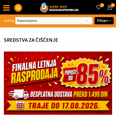
0
0
Filteri
Sortiraj
SREDSTVA ZA ČIŠĆENJE