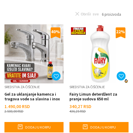
6
proizvoda
Obriši sve
40
%
22
%
SREDSTVA ZA ČIŠĆENJE
SREDSTVA ZA ČIŠĆENJE
Gel za uklanjanje kamenca i
Fairy Limun deterdžent za
tragova vode sa slavina i inox
pranje sudova 650 ml
površina – 150 ml
1.490,00
RSD
340,27
RSD
2.500,00
RSD
436,25
RSD
DODAJ U KORPU
DODAJ U KORPU