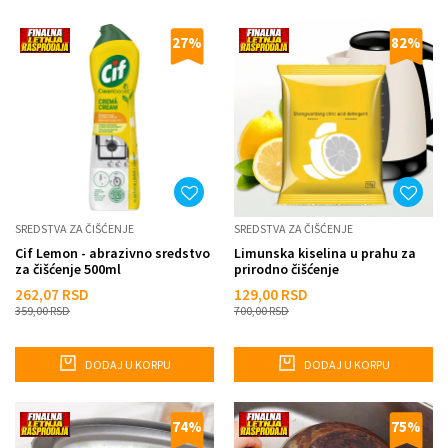
27
%
82
%
SREDSTVA ZA ČIŠĆENJE
SREDSTVA ZA ČIŠĆENJE
Cif Lemon - abrazivno sredstvo
Limunska kiselina u prahu za
za čišćenje 500ml
prirodno čišćenje
262,07
RSD
129,00
RSD
359,00
RSD
700,00
RSD
DODAJ U KORPU
DODAJ U KORPU
74
%
75
%