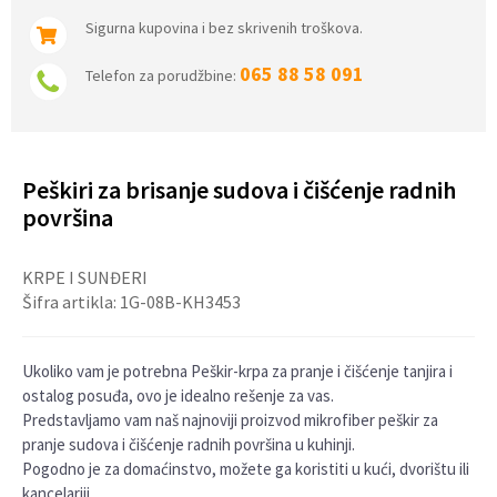
Sigurna kupovina i bez skrivenih troškova.
065 88 58 091
Telefon za porudžbine:
Peškiri za brisanje sudova i čišćenje radnih
površina
KRPE I SUNĐERI
Šifra artikla:
1G-08B-KH3453
Ukoliko vam je potrebna Peškir-krpa za pranje i čišćenje tanjira i
ostalog posuđa, ovo je idealno rešenje za vas.
Predstavljamo vam naš najnoviji proizvod mikrofiber peškir za
pranje sudova i čišćenje radnih površina u kuhinji.
Pogodno je za domaćinstvo, možete ga koristiti u kući, dvorištu ili
kancelariji.