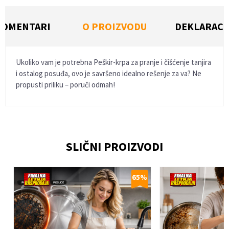
KOMENTARI
O PROIZVODU
DEKLARACI
Ukoliko vam je potrebna Peškir-krpa za pranje i čišćenje tanjira
i ostalog posuđa, ovo je savršeno idealno rešenje za va? Ne
propusti priliku – poruči odmah!
Ime/Nadimak
SLIČNI PROIZVODI
Email
%
65
%
Poruka