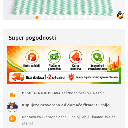
1
2
3
4
5
6
7
8
9
10
Super pogodnosti
BESPLATNA DOSTAVA
za iznose preko 1.499 din!
Kupujete provereno od domaće firme iz Srbije
!
Dostava za 1-2 radna dana, u celoj Srbiji - imamo sve na
stanju!