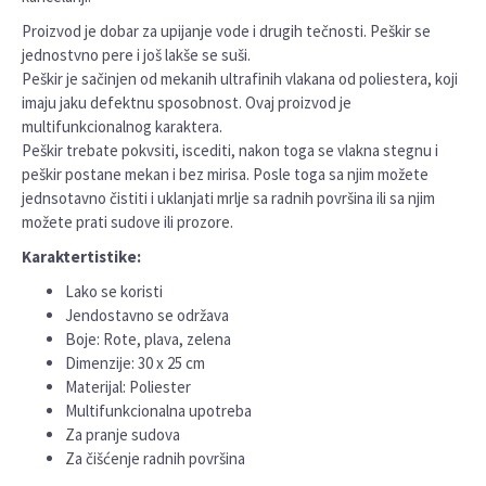
Proizvod je dobar za upijanje vode i drugih tečnosti. Peškir se
jednostvno pere i još lakše se suši.
Peškir je sačinjen od mekanih ultrafinih vlakana od poliestera, koji
imaju jaku defektnu sposobnost. Ovaj proizvod je
multifunkcionalnog karaktera.
Peškir trebate pokvsiti, iscediti, nakon toga se vlakna stegnu i
peškir postane mekan i bez mirisa. Posle toga sa njim možete
jednsotavno čistiti i uklanjati mrlje sa radnih površina ili sa njim
možete prati sudove ili prozore.
Karaktertistike:
Lako se koristi
Jendostavno se održava
Boje: Rote, plava, zelena
Dimenzije: 30 x 25 cm
Materijal: Poliester
Multifunkcionalna upotreba
Za pranje sudova
Za čišćenje radnih površina