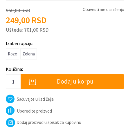
Obavesti me o sniženju
950,00
RSD
249,00
RSD
Ušteda:
701,00
RSD
Izaberi opciju:
Roze
Zelena
Količina:
Dodaj u korpu
Sačuvajte u listi želja
Uporedite proizvod
Dodaj proizvod u spisak za kupovinu