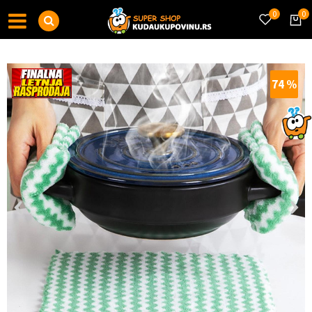
0
0
74
%