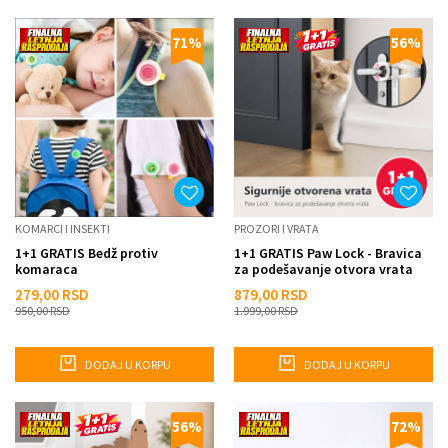
71
%
56
%
KOMARCI I INSEKTI
PROZORI I VRATA
1+1 GRATIS Bedž protiv
1+1 GRATIS Paw Lock - Bravica
komaraca
za podešavanje otvora vrata
279,00
RSD
879,00
RSD
950,00
RSD
1.999,00
RSD
DODAJ U KORPU
DODAJ U KORPU
56
%
72
%