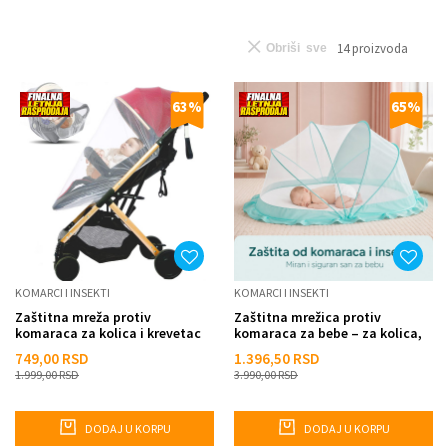
14
proizvoda
Obriši sve
63
%
65
%
KOMARCI I INSEKTI
KOMARCI I INSEKTI
Zaštitna mreža protiv
Zaštitna mrežica protiv
komaraca za kolica i krevetac
komaraca za bebe – za kolica,
krevetac i kolevku
749,00
RSD
1.396,50
RSD
1.999,00
RSD
3.990,00
RSD
DODAJ U KORPU
DODAJ U KORPU