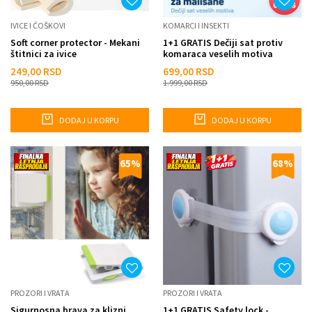
IVICE I ĆOŠKOVI
KOMARCI I INSEKTI
Soft corner protector - Mekani
1+1 GRATIS Dečiji sat protiv
štitnici za ivice
komaraca veselih motiva
249,00
RSD
699,00
RSD
950,00
RSD
1.999,00
RSD
DODAJ U KORPU
DODAJ U KORPU
65
%
68
%
PROZORI I VRATA
PROZORI I VRATA
Sigurnosna brava za klizni
1+1 GRATIS Safety lock -