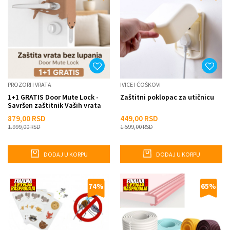
PROZORI I VRATA
IVICE I ĆOŠKOVI
1+1 GRATIS Door Mute Lock -
Zaštitni poklopac za utičnicu
Savršen zaštitnik Vaših vrata
879,00
RSD
449,00
RSD
1.999,00
RSD
1.599,00
RSD
DODAJ U KORPU
DODAJ U KORPU
74
%
65
%