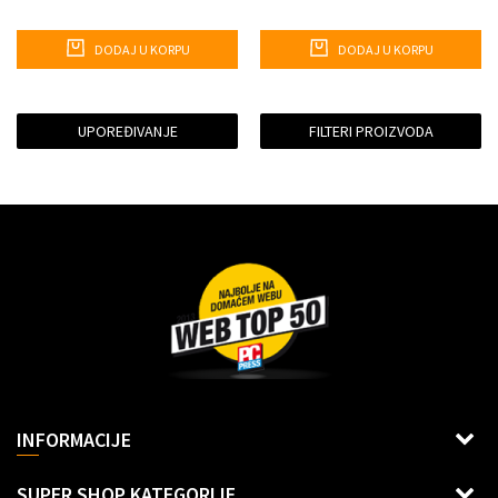
DODAJ U KORPU
DODAJ U KORPU
UPOREĐIVANJE
FILTERI PROIZVODA
Dragoslava Srejovića 2G, Beograd
INFORMACIJE
Šifra delatnosti: 6312
Uslovi korišćenja i prodaje
SUPER SHOP KATEGORIJE