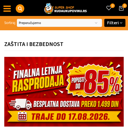
0
0
Filteri
Sortiraj
ZAŠTITA I BEZBEDNOST