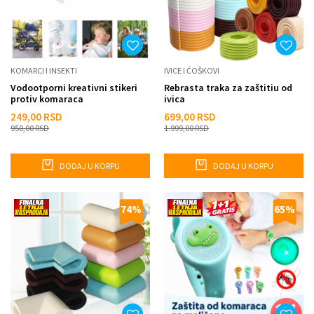
KOMARCI I INSEKTI
IVICE I ĆOŠKOVI
Vodootporni kreativni stikeri
Rebrasta traka za zaštitiu od
protiv komaraca
ivica
249,00
RSD
699,00
RSD
950,00
RSD
1.999,00
RSD
DODAJ U KORPU
DODAJ U KORPU
74
%
65
%