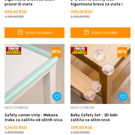
prozor ili vrata
Sigurnosna brava za vrata i
fioke
699,00
RSD
399,00
RSD
1.999,00
RSD
1.250,00
RSD
DODAJ U KORPU
DODAJ U KORPU
65
%
68
%
IVICE I ĆOŠKOVI
IVICE I ĆOŠKOVI
Safety corner strip - Mekana
Baby Safety Set - 3D bebi
traka za zaštitu od oštrih ivica
zaštita za oštre ivice
524,65
RSD
399,00
RSD
1.499,00
RSD
1.250,00
RSD