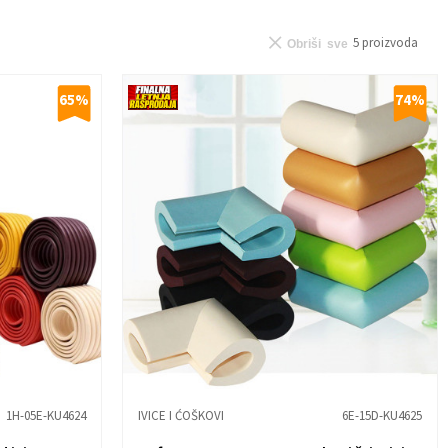
5
proizvoda
Obriši sve
65
%
74
%
1H-05E-KU4624
IVICE I ĆOŠKOVI
6E-15D-KU4625