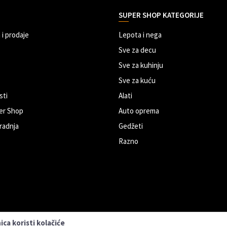
SUPER SHOP KATEGORIJE
 i prodaje
Lepota i nega
Sve za decu
Sve za kuhinju
Sve za kuću
sti
Alati
er Shop
Auto oprema
radnja
Gedžeti
Razno
ca koristi kolačiće