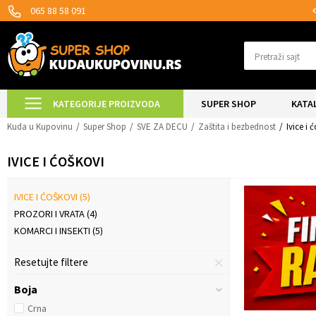
MOGUĆNOST ISPORUKE ZA 24H!
065 88 58 091
Pretraži sajt
KATEGORIJE PROIZVODA
SUPER SHOP
KATA
Kuda u Kupovinu
Super Shop
SVE ZA DECU
Zaštita i bezbednost
Ivice i 
IVICE I ĆOŠKOVI
IVICE I ĆOŠKOVI
(5)
PROZORI I VRATA
(4)
KOMARCI I INSEKTI
(5)
Resetujte filtere
Boja
Crna