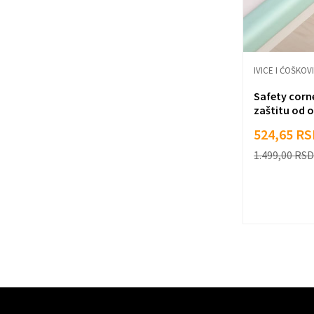
IVICE I ĆOŠKOVI
Safety corne
zaštitu od o
524,65
RS
1.499,00
RSD