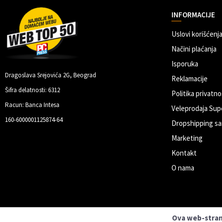
INFORMACIJE
Uslovi korišćenja
Načini plaćanja
Isporuka
Dragoslava Srejovića 2G, Beograd
Reklamacije
Šifra delatnosti: 6312
Politika privatno
Racun: Banca Intesa
Veleprodaja Sup
160-6000001125874-64
Dropshipping sa
Marketing
Kontakt
O nama
Ova web-strani