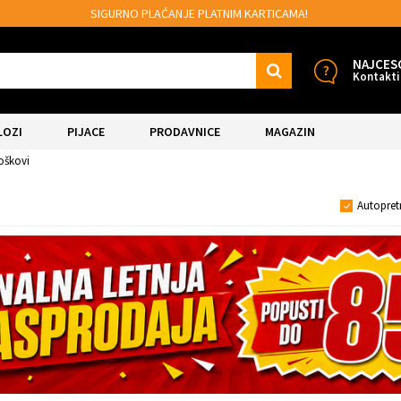
SIGURNO PLAĆANJE PLATNIM KARTICAMA!
NAJCES
Kontakti
LOZI
PIJACE
PRODAVNICE
MAGAZIN
ćoškovi
Autopret