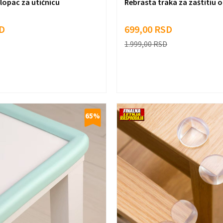
lopac za utičnicu
Rebrasta traka za zaštitiu o
D
699,00
RSD
1.999,00
RSD
65
%