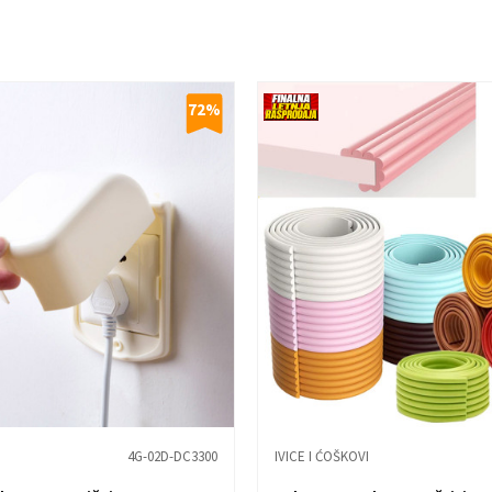
72
%
4G-02D-DC3300
IVICE I ĆOŠKOVI