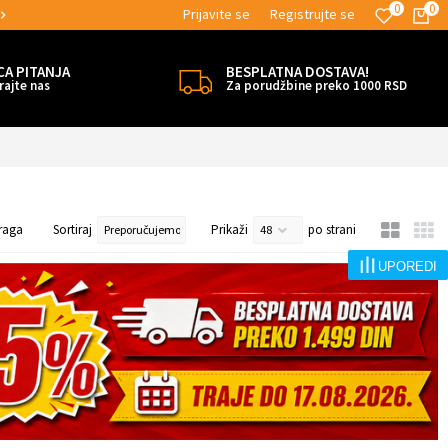
0
0
Prijavite se
Registrujte se
MOGUĆNOST BESPLATNE ISPORUKE!
CA PITANJA
BESPLATNA DOSTAVA!
rajte nas
Za porudžbine preko 1000 RSD
raga
Sortiraj
Prikaži
po strani
UPOREDI