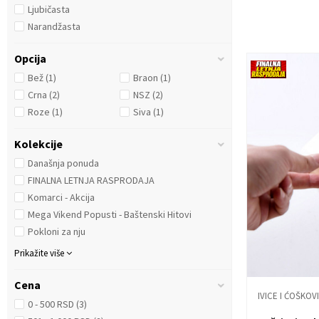
Ljubičasta
Narandžasta
Opcija
Bež
(1)
Braon
(1)
Crna
(2)
NSZ
(2)
Roze
(1)
Siva
(1)
Kolekcije
Današnja ponuda
FINALNA LETNJA RASPRODAJA
Komarci - Akcija
Mega Vikend Popusti - Baštenski Hitovi
Pokloni za nju
Prikažite više
Cena
IVICE I ĆOŠKOVI
0 - 500 RSD (3)