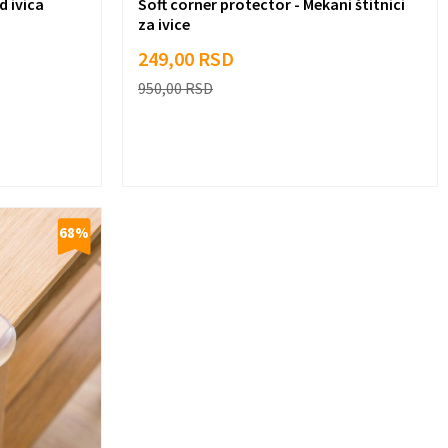
d ivica
Soft corner protector - Mekani štitnici
za ivice
249,00
RSD
950,00
RSD
68
%