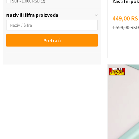
Zaštitni pok
501 - 1.000 RSD (2)
Naziv ili šifra proizvoda
449,00
RS
1.599,00
RSD
Pretraži