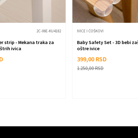
2C-06E-KU4182
IVICE I ĆOŠKOVI
r strip - Mekana traka za
Baby Safety Set - 3D bebi za
štrih ivica
oštre ivice
D
399,00
RSD
1.250,00
RSD