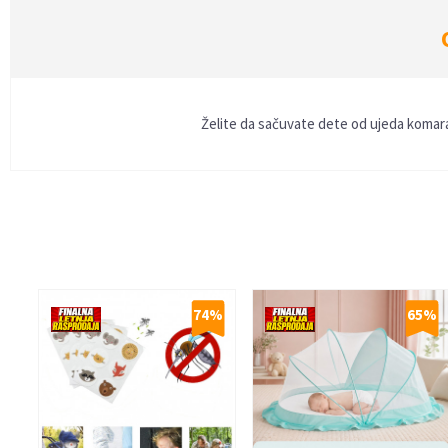
Želite da sačuvate dete od ujeda komaraca
Ime/Nadimak
Poruka
74
%
65
%
Anti-spam zaštita - izračunajte koliko