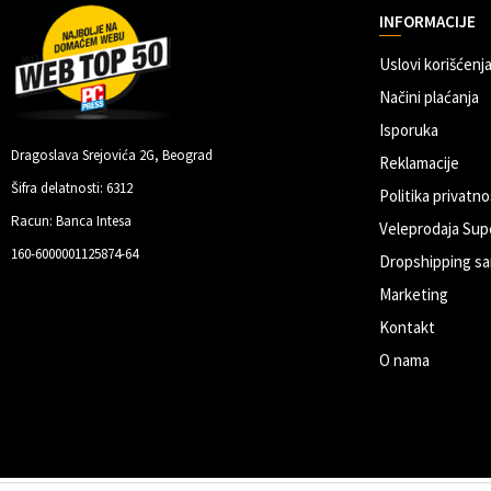
INFORMACIJE
Uslovi korišćenja
Načini plaćanja
Isporuka
Dragoslava Srejovića 2G, Beograd
Reklamacije
Šifra delatnosti: 6312
Politika privatno
Racun: Banca Intesa
Veleprodaja Sup
160-6000001125874-64
Dropshipping sa
Marketing
Kontakt
O nama