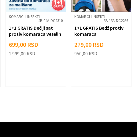
KOMARCI I INSEKTI
KOMARCI I INSEKTI
4B-04A-DC2310
3B-13A-DC2256
1+1 GRATIS Dečiji sat
1+1 GRATIS Bedž protiv
protiv komaraca veselih
komaraca
motiva
699,00
RSD
279,00
RSD
1.999,00
RSD
950,00
RSD