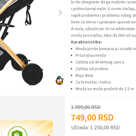
bi da izbegnete da ga mažete raznim
i jednostavniji način. U ovom slučaj
vapih problema i problema vašeg d
Dete će mirno i spokojno spavati no
ili noću, uživaće jer će na adekvatan
mreža prozračna, tako da štiti od su
Karakteristike:
Mreža protiv komaraca i ostalih i
Prozračna mreža
Zaštita od direktnog sunca
Zaštita od prašine
Boja: Bela
Za krevetac i kolica
Mreža se može proširiti do 1.5 m
1.999,00
RSD
749,00
RSD
Ušteda:
1.250,00
RSD