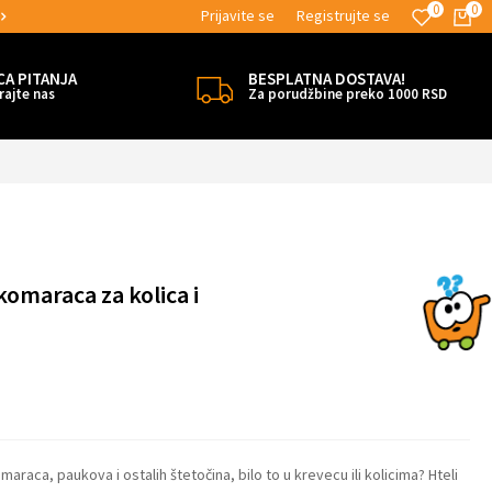
0
0
Prijavite se
Registrujte se
MOGUĆNOST BESPLATNE ISPORUKE!
CA PITANJA
BESPLATNA DOSTAVA!
rajte nas
Za porudžbine preko 1000 RSD
komaraca za kolica i
araca, paukova i ostalih štetočina, bilo to u krevecu ili kolicima? Hteli