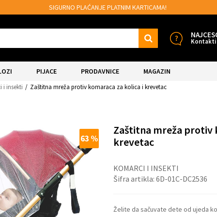
SIGURNO PLAĆANJE PLATNIM KARTICAMA!
NAJCES
Kontakti
LOZI
PIJACE
PRODAVNICE
MAGAZIN
i insekti
Zaštitna mreža protiv komaraca za kolica i krevetac
Zaštitna mreža protiv 
63
%
krevetac
KOMARCI I INSEKTI
Šifra artikla:
6D-01C-DC2536
Želite da sačuvate dete od ujeda kom