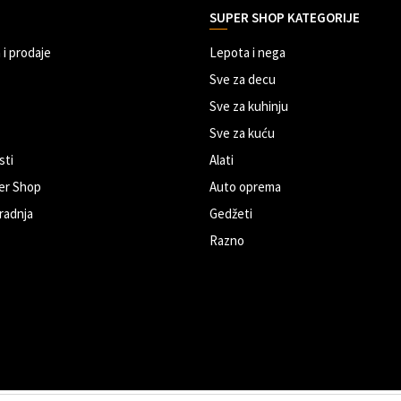
SUPER SHOP KATEGORIJE
 i prodaje
Lepota i nega
Sve za decu
Sve za kuhinju
Sve za kuću
sti
Alati
er Shop
Auto oprema
radnja
Gedžeti
Razno