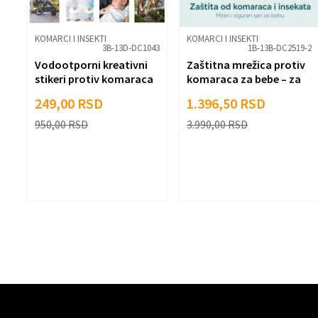
Pošalji
KOMARCI I INSEKTI
KOMARCI I INSEKTI
3B-13D-DC1043
1B-13B-DC2519-2
Vodootporni kreativni
Zaštitna mrežica protiv
stikeri protiv komaraca
komaraca za bebe – za
kolica, krevetac i
249,00
RSD
1.396,50
RSD
kolevku
950,00
RSD
3.990,00
RSD