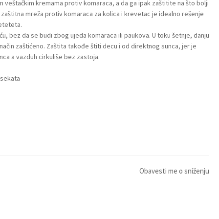
 veštačkim kremama protiv komaraca, a da ga ipak zaštitite na što bolji
u, zaštitna mreža protiv komaraca za kolica i krevetac je idealno rešenje
eteteta.
ću, bez da se budi zbog ujeda komaraca ili paukova. U toku šetnje, danju
 način zaštićeno. Zaštita takođe štiti decu i od direktnog sunca, jer je
nca a vazduh cirkuliše bez zastoja.
nsekata
Obavesti me o sniženju