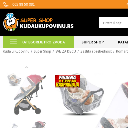
MOGUĆNOST ISPORUKE ZA 24H!
065 88 58 091
Pretraži sajt
KATEGORIJE PROIZVODA
SUPER SHOP
KATA
Kuda u Kupovinu
Super Shop
SVE ZA DECU
Zaštita i bezbednost
Komarci 