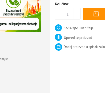
Količina:
Sačuvajte u listi želja
Uporedite proizvod
Dodaj proizvod u spisak za 
tanju!