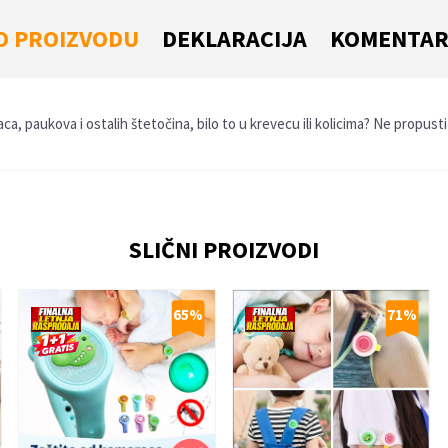
O PROIZVODU
DEKLARACIJA
KOMENTAR
, paukova i ostalih štetočina, bilo to u krevecu ili kolicima? Ne propusti
Email
SLIČNI PROIZVODI
65
%
71
%
 je 2 + 3 :