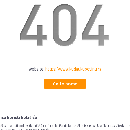
website:
https://www.kudaukupovinu.rs
Go to home
ca koristi kolačiće
aš sajt koristi cookies (kolačiće) u cilju poboljšanja korisničkog iskustva. Ukoliko nastavite da pre
icu slažete se sa upotrebom kolačića.