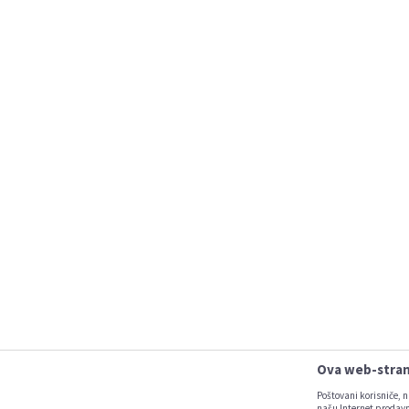
Ova web-strani
Poštovani korisniče, n
našu Internet prodavn