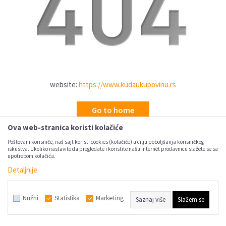
website:
https://www.kudaukupovinu.rs
Go to home
Ova web-stranica koristi kolačiće
Poštovani korisniče, naš sajt koristi cookies (kolačiće) u cilju poboljšanja korisničkog
iskustva. Ukoliko nastavite da pregledate i koristite našu Internet prodavnicu slažete se sa
upotrebom kolačića.
Detaljnije
Nužni
Statistika
Marketing
Saznaj više
Slažem se