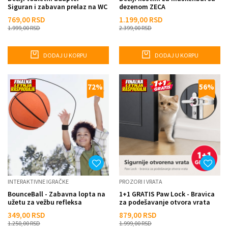
Siguran i zabavan prelaz na WC
dezenom ZECA
769,00
RSD
1.199,00
RSD
1.999,00
RSD
2.399,00
RSD
DODAJ U KORPU
DODAJ U KORPU
72
%
56
%
INTERAKTIVNE IGRAČKE
PROZORI I VRATA
BounceBall - Zabavna lopta na
1+1 GRATIS Paw Lock - Bravica
užetu za vežbu refleksa
za podešavanje otvora vrata
349,00
RSD
879,00
RSD
1.250,00
RSD
1.999,00
RSD