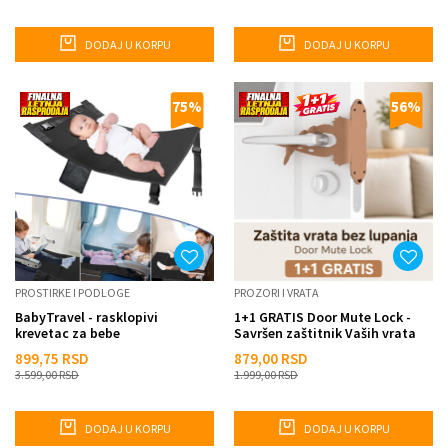
DODAJ U KORPU
DODAJ U KORPU
75
%
56
%
PROSTIRKE I PODLOGE
PROZORI I VRATA
BabyTravel - rasklopivi
1+1 GRATIS Door Mute Lock -
krevetac za bebe
Savršen zaštitnik Vaših vrata
899,75
RSD
879,00
RSD
3.599,00
RSD
1.999,00
RSD
DODAJ U KORPU
DODAJ U KORPU