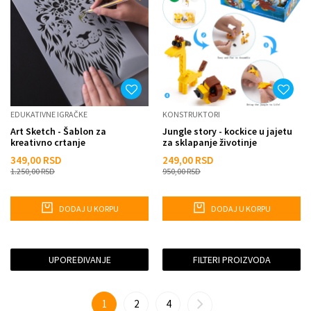
EDUKATIVNE IGRAČKE
KONSTRUKTORI
Art Sketch - Šablon za
Jungle story - kockice u jajetu
kreativno crtanje
za sklapanje životinje
iznenađenja
349,00
RSD
249,00
RSD
1.250,00
RSD
950,00
RSD
DODAJ U KORPU
DODAJ U KORPU
UPOREĐIVANJE
FILTERI PROIZVODA
1
2
4