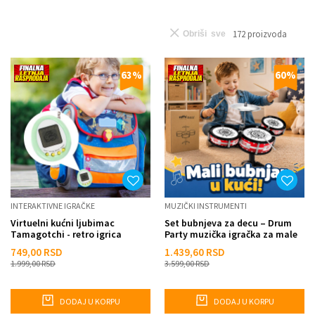
172
proizvoda
Obriši sve
63
%
60
%
INTERAKTIVNE IGRAČKE
MUZIČKI INSTRUMENTI
Virtuelni kućni ljubimac
Set bubnjeva za decu – Drum
Tamagotchi - retro igrica
Party muzička igračka za male
muzičare
749,00
RSD
1.439,60
RSD
1.999,00
RSD
3.599,00
RSD
DODAJ U KORPU
DODAJ U KORPU