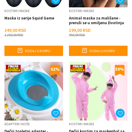
KOSTIMI I MASKE
KOSTIMI I MASKE
Maska iz serije Squid Game
Animal maska za mališane -
preruši se u omiljenu životinju
349,00
RSD
199,00
RSD
1.250,00
RSD
950,00
RSD
DODAJ U KORPU
DODAJ U KORPU
62
%
50
%
ADAPTERI I NOŠE
KOSTIMI I MASKE
Dečiji toaletni adapter -
Dečiji kostim za maskenbal sa