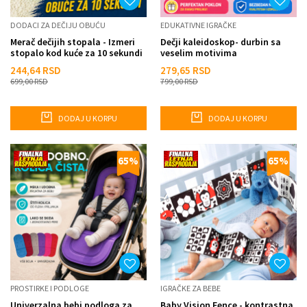
DODACI ZA DEČIJU OBUĆU
EDUKATIVNE IGRAČKE
Merač dečijih stopala - Izmeri
Dečji kaleidoskop- durbin sa
stopalo kod kuće za 10 sekundi
veselim motivima
244,64
RSD
279,65
RSD
699,00
RSD
799,00
RSD
DODAJ U KORPU
DODAJ U KORPU
65
%
65
%
PROSTIRKE I PODLOGE
IGRAČKE ZA BEBE
Univerzalna bebi podloga za
Baby Vision Fence - kontrastna