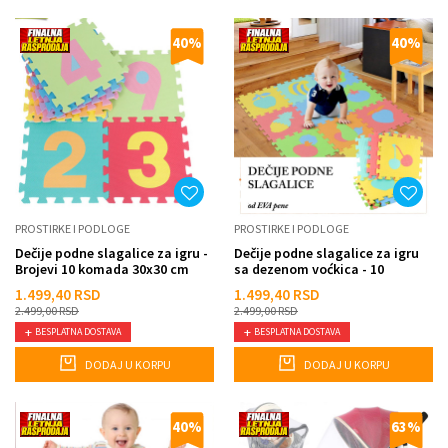
40
%
40
%
PROSTIRKE I PODLOGE
PROSTIRKE I PODLOGE
Dečije podne slagalice za igru -
Dečije podne slagalice za igru
Brojevi 10 komada 30x30 cm
sa dezenom voćkica - 10
komada 30x30 cm
1.499,40
RSD
1.499,40
RSD
2.499,00
RSD
2.499,00
RSD
BESPLATNA DOSTAVA
BESPLATNA DOSTAVA
DODAJ U KORPU
DODAJ U KORPU
40
%
63
%