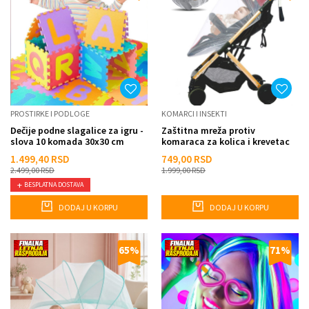
PROSTIRKE I PODLOGE
KOMARCI I INSEKTI
Dečije podne slagalice za igru -
Zaštitna mreža protiv
slova 10 komada 30x30 cm
komaraca za kolica i krevetac
1.499,40
RSD
749,00
RSD
2.499,00
RSD
1.999,00
RSD
BESPLATNA DOSTAVA
DODAJ U KORPU
DODAJ U KORPU
65
%
71
%