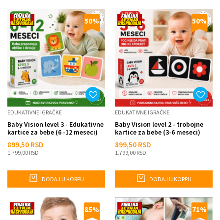
50
%
50
%
EDUKATIVNE IGRAČKE
EDUKATIVNE IGRAČKE
Baby Vision level 3 - Edukativne
Baby Vision level 2 - trobojne
kartice za bebe (6 -12 meseci)
kartice za bebe (3-6 meseci)
899,50
RSD
899,50
RSD
1.799,00
RSD
1.799,00
RSD
DODAJ U KORPU
DODAJ U KORPU
85
%
71
%