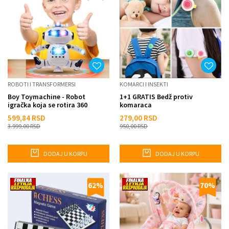
ROBOTI I TRANSFORMERSI
KOMARCI I INSEKTI
Boy Toymachine - Robot
1+1 GRATIS Bedž protiv
igračka koja se rotira 360
komaraca
stepeni
599,84
RSD
279,00
RSD
3.999,00
RSD
950,00
RSD
DODAJ U KORPU
DODAJ U KORPU
62
%
70
%