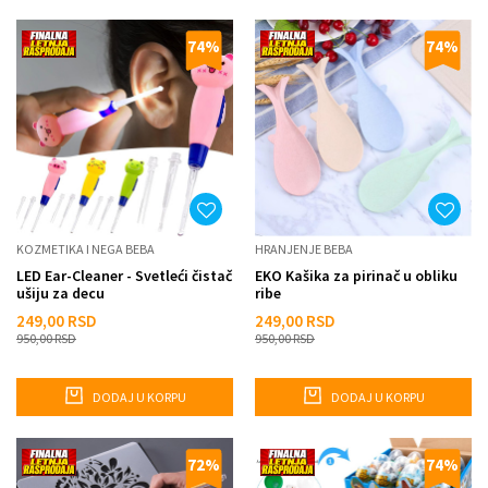
74
%
74
%
KOZMETIKA I NEGA BEBA
HRANJENJE BEBA
LED Ear-Cleaner - Svetleći čistač
EKO Kašika za pirinač u obliku
ušiju za decu
ribe
249,00
RSD
249,00
RSD
950,00
RSD
950,00
RSD
DODAJ U KORPU
DODAJ U KORPU
72
%
74
%