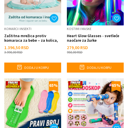
KOMARCI I INSEKTI
KOSTIMI I MASKE
Zaštitna mrežica protiv
Heart Glow Glasses - svetleće
komaraca za bebe – za kolica,
naočare za žurke
krevetac i kolevku
1.396,50
RSD
279,00
RSD
3.990,00
RSD
950,00
RSD
DODAJ U KORPU
DODAJ U KORPU
65
%
65
%