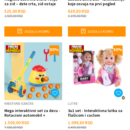
za zid – dete crta, zid ostaje
koje osvaja na prvi pogled
čist
525,00
RSD
639,80
RSD
1.500,00
RSD
3.199,00
RSD
DODAJ U KORPU
DODAJ U KORPU
80
%
80
%
KREATIVNE IGRAČKE
LUTKE
Mega interaktivni set za decu -
3u1 set - Interaktivna lutka sa
Rotacioni automobil +
flašicom i cuclom
sakupljač loptica
1.500,00
RSD
1.099,80
RSD
7.500,00
RSD
5.499,00
RSD