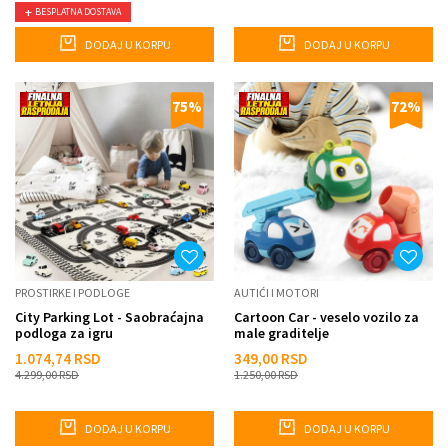
BESPLATNA DOSTAVA
DODAJ U KORPU
DODAJ U KORPU
75
%
72
%
PROSTIRKE I PODLOGE
AUTIĆI I MOTORI
City Parking Lot - Saobraćajna
Cartoon Car - veselo vozilo za
podloga za igru
male graditelje
1.074,74
RSD
349,00
RSD
4.299,00
RSD
1.250,00
RSD
DODAJ U KORPU
DODAJ U KORPU