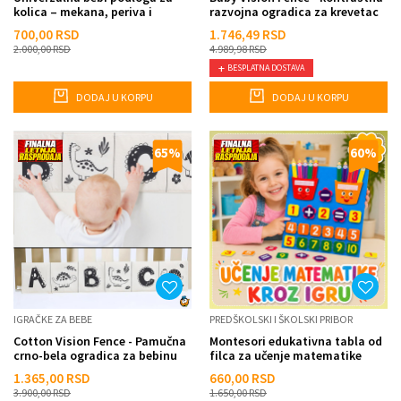
kolica – mekana, periva i
razvojna ogradica za krevetac
praktična
700,00
RSD
1.746,49
RSD
2.000,00
RSD
4.989,98
RSD
BESPLATNA DOSTAVA
DODAJ U KORPU
DODAJ U KORPU
65
%
60
%
IGRAČKE ZA BEBE
PREDŠKOLSKI I ŠKOLSKI PRIBOR
Cotton Vision Fence - Pamučna
Montesori edukativna tabla od
crno-bela ogradica za bebinu
filca za učenje matematike
kolevku
1.365,00
RSD
660,00
RSD
3.900,00
RSD
1.650,00
RSD