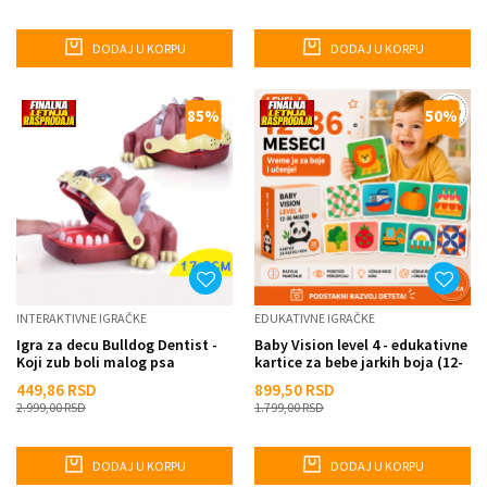
DODAJ U KORPU
DODAJ U KORPU
85
%
50
%
INTERAKTIVNE IGRAČKE
EDUKATIVNE IGRAČKE
Igra za decu Bulldog Dentist -
Baby Vision level 4 - edukativne
Koji zub boli malog psa
kartice za bebe jarkih boja (12-
36 meseci)
449,86
RSD
899,50
RSD
2.999,00
RSD
1.799,00
RSD
DODAJ U KORPU
DODAJ U KORPU