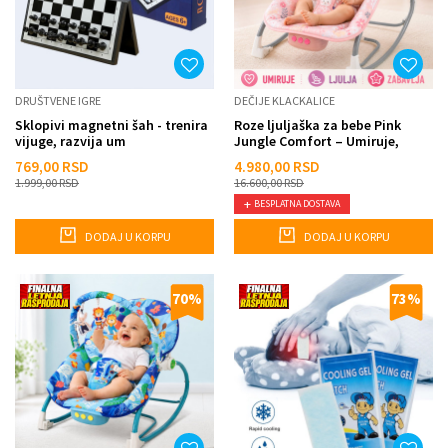
DRUŠTVENE IGRE
DEČIJE KLACKALICE
Sklopivi magnetni šah - trenira
Roze ljuljaška za bebe Pink
vijuge, razvija um
Jungle Comfort – Umiruje,
Ljulja i Zabavlja
769,00
RSD
4.980,00
RSD
1.999,00
RSD
16.600,00
RSD
BESPLATNA DOSTAVA
DODAJ U KORPU
DODAJ U KORPU
70
%
73
%