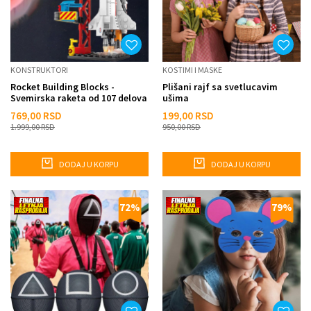
KONSTRUKTORI
KOSTIMI I MASKE
Rocket Building Blocks -
Plišani rajf sa svetlucavim
Svemirska raketa od 107 delova
ušima
769,00
RSD
199,00
RSD
1.999,00
RSD
950,00
RSD
DODAJ U KORPU
DODAJ U KORPU
72
%
79
%