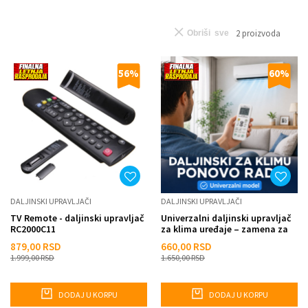
2
proizvoda
Obriši sve
56
%
60
%
DALJINSKI UPRAVLJAČI
DALJINSKI UPRAVLJAČI
TV Remote - daljinski upravljač
Univerzalni daljinski upravljač
RC2000C11
za klima uređaje – zamena za
izgubljen ili po...
879,00
RSD
660,00
RSD
1.999,00
RSD
1.650,00
RSD
DODAJ U KORPU
DODAJ U KORPU