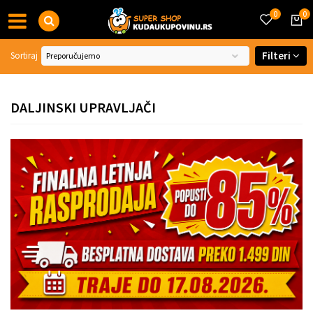
0
0
Filteri
Sortiraj
DALJINSKI UPRAVLJAČI