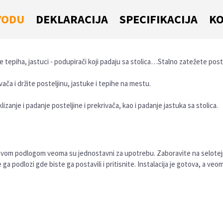
VODU
DEKLARACIJA
SPECIFIKACIJA
KO
je tepiha, jastuci - podupirači koji padaju sa stolica…Stalno zatežete poste
ača i držite posteljinu, jastuke i tepihe na mestu.
klizanje i padanje posteljine i prekrivača, kao i padanje jastuka sa stolica.
ljivom podlogom veoma su jednostavni za upotrebu. Zaboravite na selotejp
 ga podlozi gde biste ga postavili i pritisnite. Instalacija je gotova, a veom