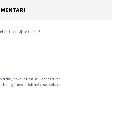
MENTARI
ljinu i ispravljate tepihe?
 trake, lepkove i lastiše. Jednostavno
a lako, gotovo na isti način se i uklanja.