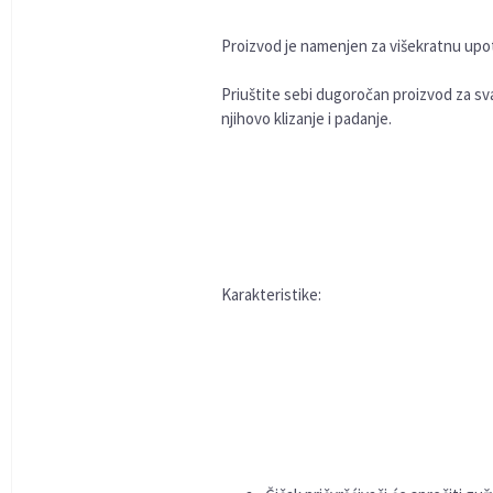
Proizvod je namenjen za višekratnu upo
Priuštite sebi dugoročan proizvod za sv
njihovo klizanje i padanje.
Karakteristike: