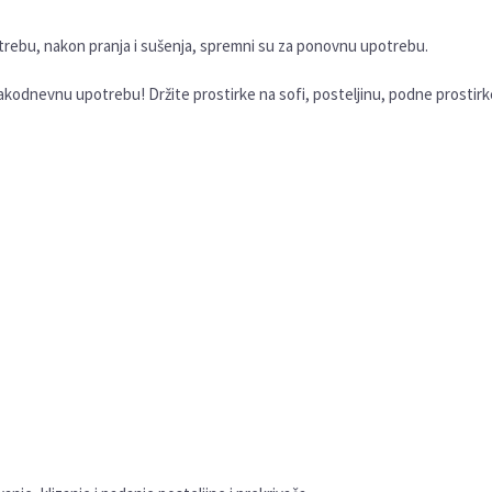
trebu, nakon pranja i sušenja, spremni su za ponovnu upotrebu.
akodnevnu upotrebu! Držite prostirke na sofi, posteljinu, podne prostirke