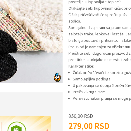
posteljinu i ispravljate tepihe?
Olakšajte sebi kupovinom čičak pričvr
Čičak pričvršćivači će sprečiti gužva
stolica.
Specijalno dizajnirani sa jakom sa
selotejp trake, lepkove i lastiše. J
biste ga postavili i pritisnite. Instal
Proizvod je namenjen za višekratnu
Priuštite sebi dugoročan proizvod z
prostirke i stolnjake na mestu i zabo
Karakteristike:
Čičak pričvršćivači će sprečiti guž
Samolepljiva podloga
U pakovanju se dobija 5 pričvršći
Prečnik kruga: 5cm
Perivi su, nakon pranja se mogu p
950,00
RSD
279,00
RSD