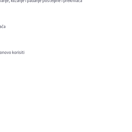
vanje, klizanje i padanje posteljine i prekrivača
vača
onovo korisiti