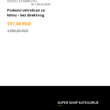
DODACI ZA NAMEŠTAJ
3D-13B-KU4160
Podesivi vetrobran za
klimu – bez direktnog
duvanja
597,00
RSD
3.980,00
RSD
SUPER SHOP KATEGORIJE