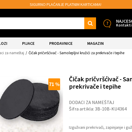
IM KARTICAMA!
MOGUĆNOST BESPLATNE IS
NAJCES
Kontakti
LOZI
PIJACE
PRODAVNICE
MAGAZIN
ci za nameštaj
Čičak pričvršćivač - Samolepljivi kružići za prekrivače i tepihe
Čičak pričvršćivač - Sam
71
%
prekrivače i tepihe
DODACI ZA NAMEŠTAJ
Šifra artikla:
3B-10B-KU4364
Izgužvani prekrivači, zapinjanje i gu