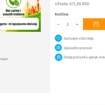
Ušteda:
671,00
RSD
Količina:
Sačuvajte u listi želja
Uporedite proizvod
Dodaj proizvod u spisak za 
tanju!