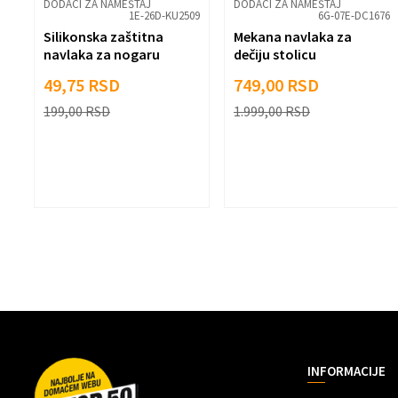
DODACI ZA NAMEŠTAJ
DODACI ZA NAMEŠTAJ
Pošalji
1E-26D-KU2509
6G-07E-DC1676
Silikonska zaštitna
Mekana navlaka za
navlaka za nogaru
dečiju stolicu
49,75
RSD
749,00
RSD
199,00
RSD
1.999,00
RSD
INFORMACIJE