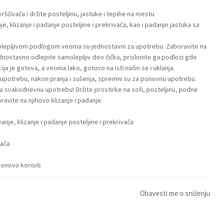
šćivača i držite posteljinu, jastuke i tepihe na mestu.
nje, klizanje i padanje posteljine i prekrivača, kao i padanje jastuka sa
molepljivom podlogom veoma su jednostavni za upotrebu. Zaboravite na
ednostavno odlepite samolepljiv deo čička, prislonite ga podlozi gde
acija je gotova, a veoma lako, gotovo na isti način se i uklanja.
 upotrebu, nakon pranja i sušenja, spremni su za ponovnu upotrebu.
a svakodnevnu upotrebu! Držite prostirke na sofi, posteljinu, podne
ravite na njihovo klizanje i padanje.
vanje, klizanje i padanje posteljine i prekrivača
vača
onovo korisiti
Obavesti me o sniženju