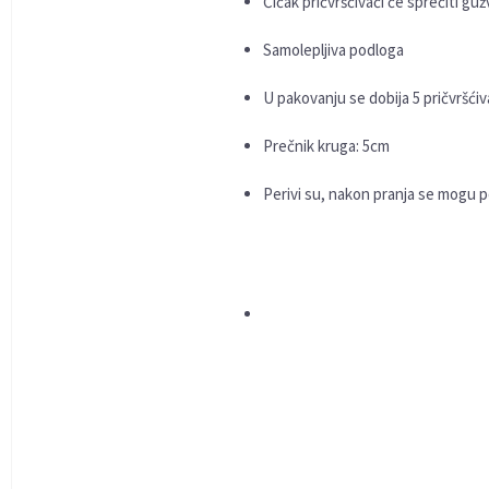
Čičak pričvršćivači će sprečiti guž
Samolepljiva podloga
U pakovanju se dobija 5 pričvršći
Prečnik kruga: 5cm
Perivi su, nakon pranja se mogu p