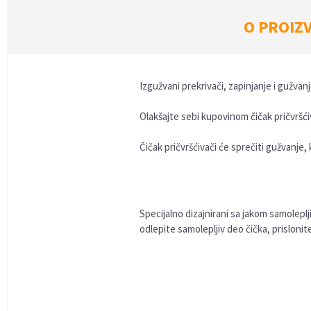
O PROIZ
Izgužvani prekrivači, zapinjanje i gužvan
Olakšajte sebi kupovinom čičak pričvršćiv
Čičak pričvršćivači će sprečiti gužvanje, 
Specijalno dizajnirani sa jakom samolep
odlepite samolepljiv deo čička, prislonite