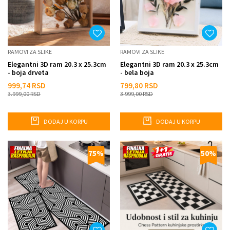
RAMOVI ZA SLIKE
RAMOVI ZA SLIKE
Elegantni 3D ram 20.3 x 25.3cm
Elegantni 3D ram 20.3 x 25.3cm
- boja drveta
- bela boja
999,74
RSD
799,80
RSD
3.999,00
RSD
3.999,00
RSD
DODAJ U KORPU
DODAJ U KORPU
75
%
50
%