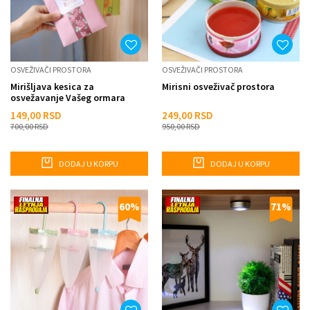
OSVEŽIVAČI PROSTORA
OSVEŽIVAČI PROSTORA
Mirišljava kesica za
Mirisni osveživač prostora
osvežavanje Vašeg ormara
149,00
RSD
249,00
RSD
700,00
RSD
950,00
RSD
DODAJ U KORPU
DODAJ U KORPU
60
%
71
%