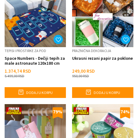
TEPISI I PROSTIRKE ZA POD
PRAZNIČNA DEKORACIJA
Space Numbers - Dečiji tepih za
Ukrasni rezani papir za poklone
male astronaute 120x180 cm
1.374,74
RSD
249,00
RSD
5.499,00
RSD
950,00
RSD
DODAJ U KORPU
DODAJ U KORPU
79
%
74
%