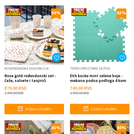
56
%
63
%
ROĐENDANSKA DEKORACIJA
TEPISI I PROSTIRKE ZA POD
Rose gold rođendanski set -
EVA kocke mint zelene boje -
čaše, salvete i tanjirići
mekana podna podloga 4 kom
879,00
RSD
749,00
RSD
1.999,00
RSD
1.999,00
RSD
DODAJ U KORPU
DODAJ U KORPU
63
%
60
%