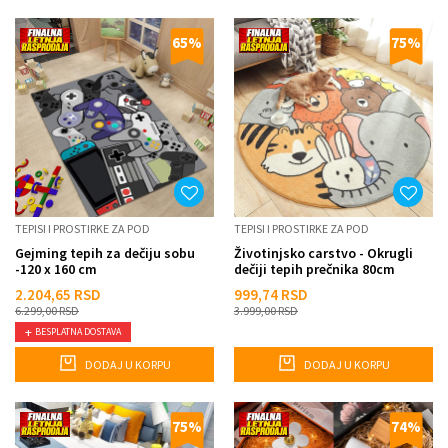
65
%
75
%
TEPISI I PROSTIRKE ZA POD
TEPISI I PROSTIRKE ZA POD
Gejming tepih za dečiju sobu
Životinjsko carstvo - Okrugli
-120 x 160 cm
dečiji tepih prečnika 80cm
2.204,65
RSD
999,74
RSD
6.299,00
RSD
3.999,00
RSD
BESPLATNA DOSTAVA
DODAJ U KORPU
DODAJ U KORPU
75
%
74
%