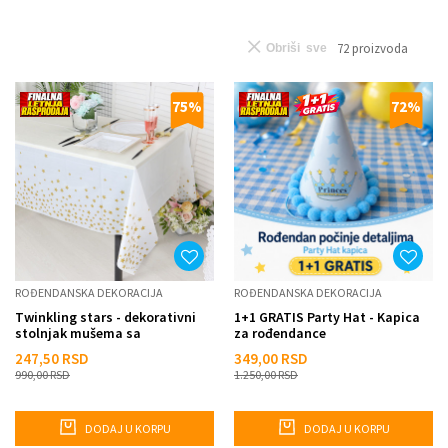
72
proizvoda
Obriši sve
75
%
72
%
ROĐENDANSKA DEKORACIJA
ROĐENDANSKA DEKORACIJA
Twinkling stars - dekorativni
1+1 GRATIS Party Hat - Kapica
stolnjak mušema sa
za rođendance
zvezdicama
247,50
RSD
349,00
RSD
990,00
RSD
1.250,00
RSD
DODAJ U KORPU
DODAJ U KORPU