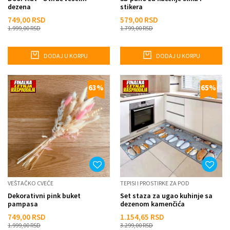
dezena
stikera
749,00
RSD
579,00
RSD
1.999,00
RSD
1.799,00
RSD
DODAJ U KORPU
DODAJ U KORPU
63
%
65
%
VEŠTAČKO CVEĆE
TEPISI I PROSTIRKE ZA POD
Dekorativni pink buket
Set staza za ugao kuhinje sa
pampasa
dezenom kamenčića
749,00
RSD
1.154,65
RSD
1.999,00
RSD
3.299,00
RSD