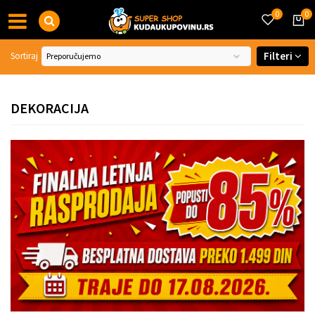
0
0
Filteri
Sortiraj
DEKORACIJA