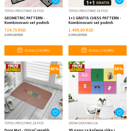
TEPISI I PROSTIRKE ZA POD
TEPISI I PROSTIRKE ZA POD
GEOMETRIC PATTERN -
1+1 GRATIS CHESS PATTERN -
Kombinovani set podnih
Kombinovani set podnih
prostirki za kuhinju
prostirki za kuhinju
724,75
RSD
1.499,00
RSD
2.899,00
RSD
2.999,00
RSD
DODAJ U KORPU
DODAJ U KORPU
63
%
68
%
TEPISI I PROSTIRKE ZA POD
ZIDNA DEKORACIJA
Door Mat - Otirač veselih
3D pano za kačenje slika i