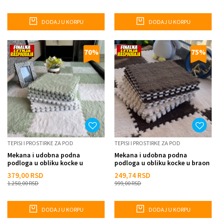
DODAJ U KORPU
DODAJ U KORPU
70
%
75
%
TEPISI I PROSTIRKE ZA POD
TEPISI I PROSTIRKE ZA POD
Mekana i udobna podna
Mekana i udobna podna
podloga u obliku kocke u
podloga u obliku kocke u braon
zelenoj boji
boji
379,00
RSD
249,74
RSD
1.250,00
RSD
999,00
RSD
DODAJ U KORPU
DODAJ U KORPU