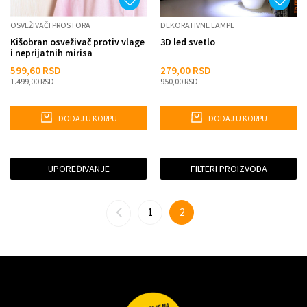
OSVEŽIVAČI PROSTORA
DEKORATIVNE LAMPE
Kišobran osveživač protiv vlage
3D led svetlo
i neprijatnih mirisa
599,60
RSD
279,00
RSD
1.499,00
RSD
950,00
RSD
DODAJ U KORPU
DODAJ U KORPU
UPOREĐIVANJE
FILTERI PROIZVODA
1
2