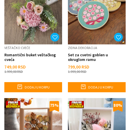
VEŠTAČKO CVEĆE
ZIDNA DEKORACIJA
Romantični buket veštačkog
Set za cvetni goblen u
cveća
okruglom ramu
749,00
RSD
799,00
RSD
1.999,00
RSD
1.999,00
RSD
DODAJ U KORPU
DODAJ U KORPU
75
%
80
%