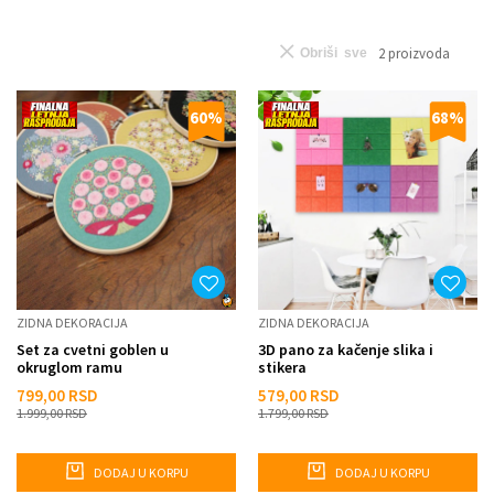
2
proizvoda
Obriši sve
60
%
68
%
ZIDNA DEKORACIJA
ZIDNA DEKORACIJA
Set za cvetni goblen u
3D pano za kačenje slika i
okruglom ramu
stikera
799,00
RSD
579,00
RSD
1.999,00
RSD
1.799,00
RSD
DODAJ U KORPU
DODAJ U KORPU