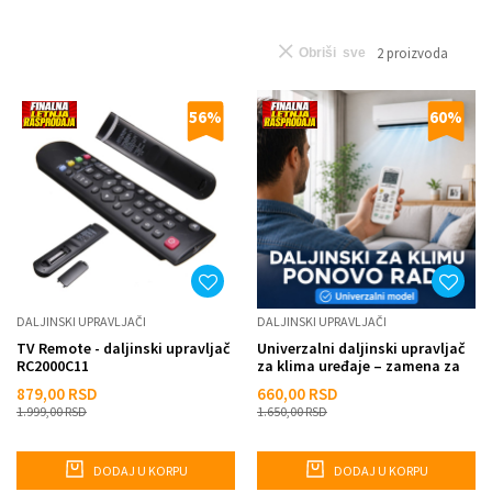
2
proizvoda
Obriši sve
56
%
60
%
DALJINSKI UPRAVLJAČI
DALJINSKI UPRAVLJAČI
TV Remote - daljinski upravljač
Univerzalni daljinski upravljač
RC2000C11
za klima uređaje – zamena za
izgubljen ili po...
879,00
RSD
660,00
RSD
1.999,00
RSD
1.650,00
RSD
DODAJ U KORPU
DODAJ U KORPU