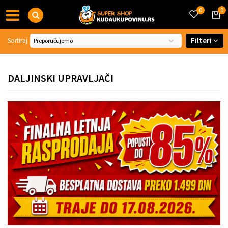
0
0
Filteri
Sortiraj
DALJINSKI UPRAVLJAČI