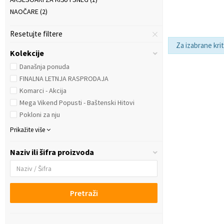
NAOČARE
(2)
Resetujte filtere
Za izabrane kri
Kolekcije
Današnja ponuda
FINALNA LETNJA RASPRODAJA
Komarci - Akcija
Mega Vikend Popusti - Baštenski Hitovi
Pokloni za nju
Prikažite više
Naziv ili šifra proizvoda
Pretraži