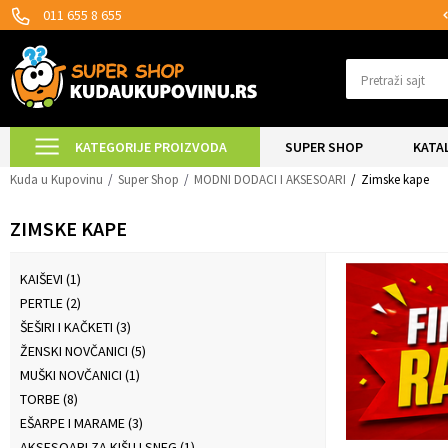
MOGUĆNOST ISPORUKE ZA 24H!
011 655 8 655
Pretraži sajt
KATEGORIJE PROIZVODA
SUPER SHOP
KATA
Kuda u Kupovinu
Super Shop
MODNI DODACI I AKSESOARI
Zimske kape
ZIMSKE KAPE
KAIŠEVI
(1)
PERTLE
(2)
ŠEŠIRI I KAČKETI
(3)
ŽENSKI NOVČANICI
(5)
MUŠKI NOVČANICI
(1)
TORBE
(8)
EŠARPE I MARAME
(3)
AKSESOARI ZA KIŠU I SNEG
(1)