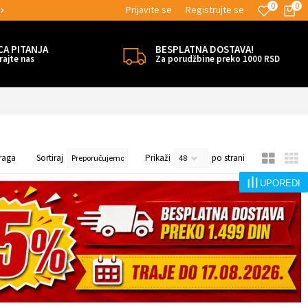
0
0
Prijavite se
Registrujte se
MOGUĆNOST BESPLATNE ISPORUKE!
CA PITANJA
BESPLATNA DOSTAVA!
rajte nas
Za porudžbine preko 1000 RSD
raga
Sortiraj
Prikaži
po strani
UPOREDI