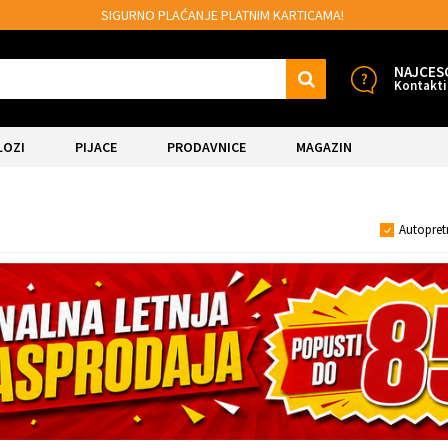
SIGURNO PLAĆANJE PLATNIM KARTICAMA!
NAJCES
Kontakti
LOZI
PIJACE
PRODAVNICE
MAGAZIN
Autopret