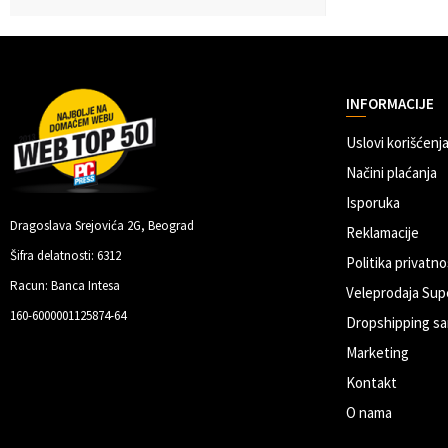
INFORMACIJE
Uslovi korišćenja
Načini plaćanja
Isporuka
Dragoslava Srejovića 2G, Beograd
Reklamacije
Šifra delatnosti: 6312
Politika privatno
Racun: Banca Intesa
Veleprodaja Sup
160-6000001125874-64
Dropshipping sa
Marketing
Kontakt
O nama