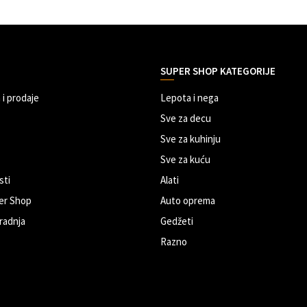
SUPER SHOP KATEGORIJE
 i prodaje
Lepota i nega
Sve za decu
Sve za kuhinju
Sve za kuću
sti
Alati
er Shop
Auto oprema
radnja
Gedžeti
Razno