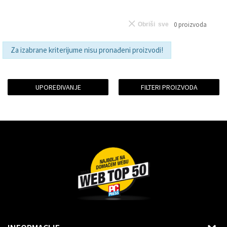
0
proizvoda
Obriši sve
Za izabrane kriterijume nisu pronađeni proizvodi!
UPOREĐIVANJE
FILTERI PROIZVODA
Dragoslava Srejovića 2G, Beograd