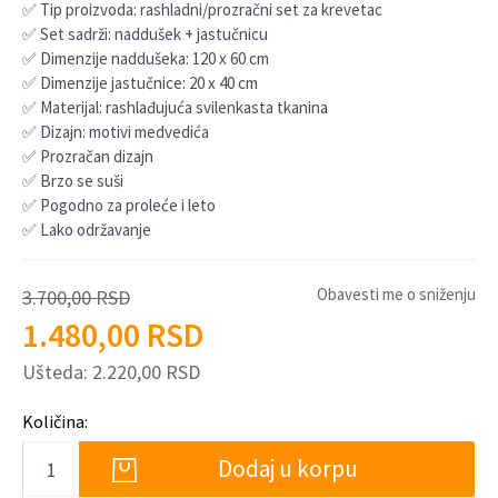
✅ Tip proizvoda: rashladni/prozračni set za krevetac
✅ Set sadrži: naddušek + jastučnicu
✅ Dimenzije naddušeka: 120 x 60 cm
✅ Dimenzije jastučnice: 20 x 40 cm
✅ Materijal: rashlađujuća svilenkasta tkanina
✅ Dizajn: motivi medvedića
✅ Prozračan dizajn
✅ Brzo se suši
✅ Pogodno za proleće i leto
✅ Lako održavanje
Obavesti me o sniženju
3.700,00
RSD
1.480,00
RSD
Ušteda:
2.220,00
RSD
Količina:
Dodaj u korpu