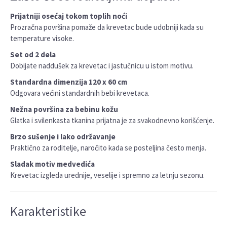
Prijatniji osećaj tokom toplih noći
Prozračna površina pomaže da krevetac bude udobniji kada su
temperature visoke.
Set od 2 dela
Dobijate naddušek za krevetac i jastučnicu u istom motivu.
Standardna dimenzija 120 x 60 cm
Odgovara većini standardnih bebi krevetaca.
Nežna površina za bebinu kožu
Glatka i svilenkasta tkanina prijatna je za svakodnevno korišćenje.
Brzo sušenje i lako održavanje
Praktično za roditelje, naročito kada se posteljina često menja.
Sladak motiv medvedića
Krevetac izgleda urednije, veselije i spremno za letnju sezonu.
Karakteristike