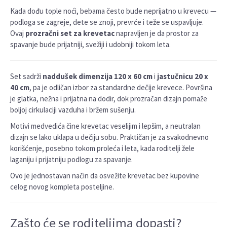
Kada dođu tople noći, bebama često bude neprijatno u krevecu —
podloga se zagreje, dete se znoji, prevrće i teže se uspavljuje.
Ovaj
prozračni set za krevetac
napravljen je da prostor za
spavanje bude prijatniji, svežiji i udobniji tokom leta.
Set sadrži
naddušek dimenzija 120 x 60 cm
i
jastučnicu 20 x
40 cm
, pa je odličan izbor za standardne dečije krevece. Površina
je glatka, nežna i prijatna na dodir, dok prozračan dizajn pomaže
boljoj cirkulaciji vazduha i bržem sušenju.
Motivi medvedića čine krevetac veselijim i lepšim, a neutralan
dizajn se lako uklapa u dečiju sobu. Praktičan je za svakodnevno
korišćenje, posebno tokom proleća i leta, kada roditelji žele
laganiju i prijatniju podlogu za spavanje.
Ovo je jednostavan način da osvežite krevetac bez kupovine
celog novog kompleta posteljine.
Zašto će se roditeljima dopasti?