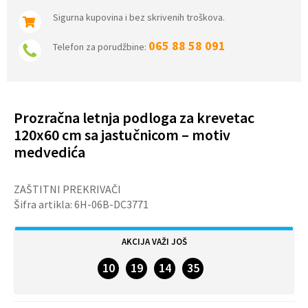
Sigurna kupovina i bez skrivenih troškova.
065 88 58 091
Telefon za porudžbine:
Prozračna letnja podloga za krevetac
120x60 cm sa jastučnicom – motiv
medvedića
ZAŠTITNI PREKRIVAČI
Šifra artikla:
6H-06B-DC3771
AKCIJA VAŽI JOŠ
10
19
14
34
DANA
SATI
MINUTA
SEKUNDI