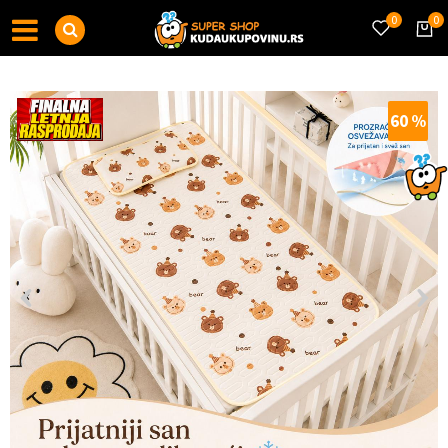
0
0
60
%