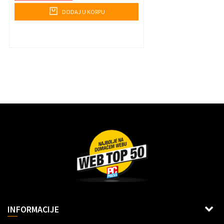
DODAJ U KORPU
Dragoslava Srejovića 2G, Beograd
INFORMACIJE
Šifra delatnosti: 6312