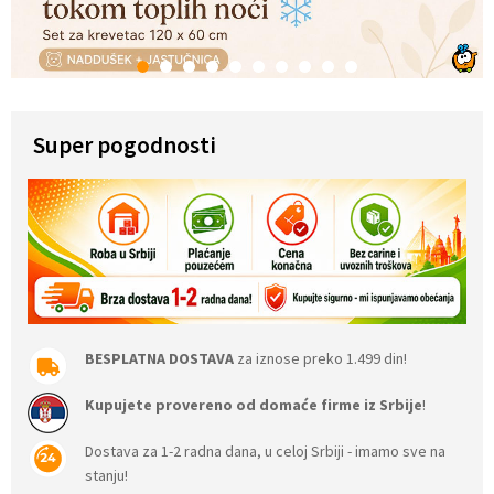
1
2
3
4
5
6
7
8
9
10
Super pogodnosti
BESPLATNA DOSTAVA
za iznose preko 1.499 din!
Kupujete provereno od domaće firme iz Srbije
!
Dostava za 1-2 radna dana, u celoj Srbiji - imamo sve na
stanju!