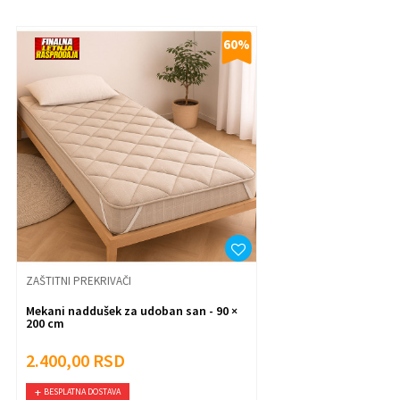
60
%
Poruka
Anti-spam zaštita - izračunajte koliko je 9 - 4 :
Pošalji
ZAŠTITNI PREKRIVAČI
Mekani naddušek za udoban san - 90 ×
200 cm
2.400,00
RSD
6.000,00
RSD
BESPLATNA DOSTAVA