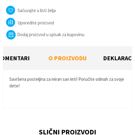
Sačuvajte u listi želja
Uporedite proizvod
Dodaj proizvod u spisak za kupovinu
KOMENTARI
O PROIZVODU
DEKLARACI
Savršena posteljina za miran san leti! Poručite odmah za svoje
dete!
Ime/Nadimak
SLIČNI PROIZVODI
Email